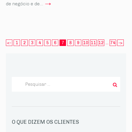
→
de negócio e de...
<-
1
2
3
4
5
6
7
8
9
10
11
12
…
74
->
Pesquisar
por:
O QUE DIZEM OS CLIENTES