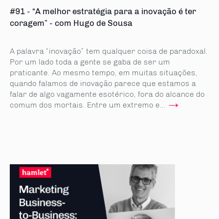
#91 - “A melhor estratégia para a inovação é ter
coragem” - com Hugo de Sousa
A palavra “inovação” tem qualquer coisa de paradoxal.
Por um lado toda a gente se gaba de ser um
praticante. Ao mesmo tempo, em muitas situações,
quando falamos de inovação parece que estamos a
falar de algo vagamente esotérico, fora do alcance do
→
comum dos mortais. Entre um extremo e...