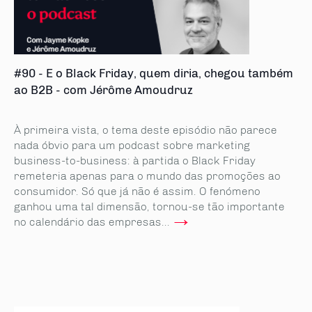
#90 - E o Black Friday, quem diria, chegou também
ao B2B - com Jérôme Amoudruz
À primeira vista, o tema deste episódio não parece
nada óbvio para um podcast sobre marketing
business-to-business: à partida o Black Friday
remeteria apenas para o mundo das promoções ao
consumidor. Só que já não é assim. O fenómeno
ganhou uma tal dimensão, tornou-se tão importante
→
no calendário das empresas...