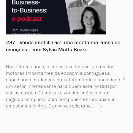
#87 - Venda imobiliária: uma montanha russa de
emoções - com Sylvia Motta Bozzo
Nos últimos anos, o imobiliário tornou-se um dos
motores importantes da economia portuguesa,
espelhando mudanças que afetam toda a sociedade. É
um setor interessante para quem está no B2B por
várias razões. Comprar e vender imóveis é um
negócio complexo, com componentes racionais e
→
emocionais fortes. E envolve toda uma...