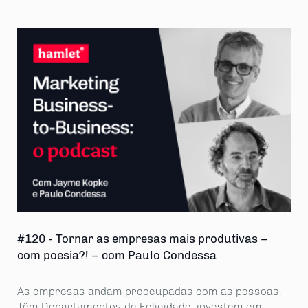
#120 - Tornar as empresas mais produtivas –
Axi
com poesia?! – com Paulo Condessa
e v
As empresas andam preocupadas com as pessoas.
Não
Têm Departamentos de Felicidade, investem em