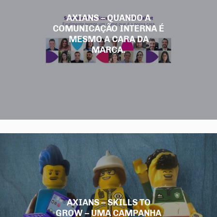
AXIANS – QUANDO A
COMUNICAÇÃO INTERNA É
MESMO A CARA DA
MARCA.
AXIANS – SKILLS TO
GROW – UMA CAMPANHA