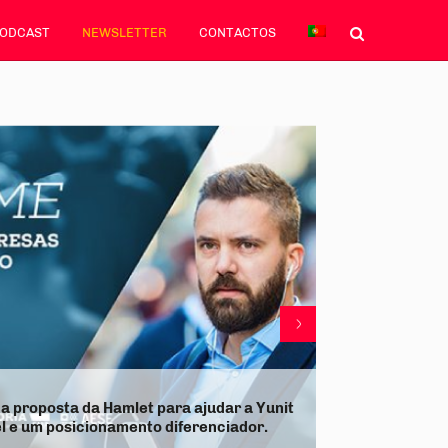
PODCAST
NEWSLETTER
CONTACTOS
O prémio já t
 a proposta da Hamlet para ajudar a Yunit
empresas. Rui
el e um posicionamento diferenciador.
última.