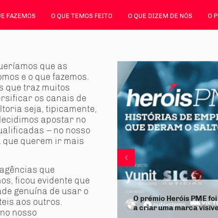
UE FAZEMOS
O QUE TEMOS FEITO
O QUE DIZEM DE NÓS
O 
queríamos que as
mos e o que fazemos.
 que traz muitos
rsificar os canais de
oria seja, tipicamente,
 decidimos apostar no
ualificadas – no nosso
 que querem ir mais
 agências que
s, ficou evidente que
de genuína de usar o
O prémio Heróis PME foi
eis aos outros.
a criar uma marca visív
 no nosso
a comunicar o prémio, o