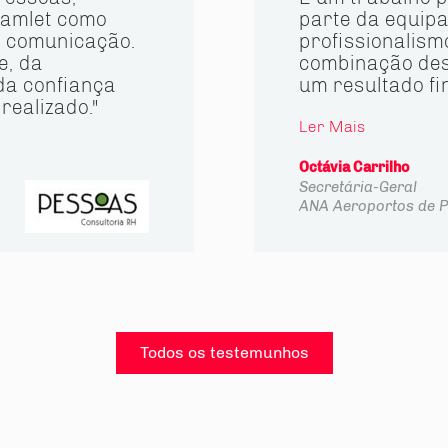
amlet como
parte da equipa
a comunicação.
profissionalismo
e, da
combinação des
da confiança
um resultado fin
realizado."
Ler Mais
Octávia Carrilho
Secretária-Geral
ANA Aeroportos de P
Todos os testemunhos