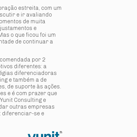
oração estreita, com um
cutir e ir avaliando
momentos de muita
ajustamentos e
as o que ficou foi um
ontade de continuar a
recomendada por 2
tivos diferentes: a
tégias diferenciadoras
ing e também a de
s, de suporte às ações.
es e é com prazer que
unit Consulting e
dar outras empresas
 diferenciar-se e