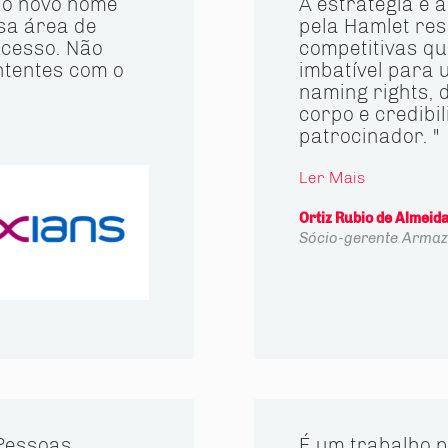
do novo nome
A estratégia e
sa área de
pela Hamlet re
ucesso. Não
competitivas q
ntentes com o
imbatível para 
naming rights,
corpo e credibil
patrocinador. "
Ler Mais
Ortiz Rubio de Almeid
Sócio-gerente
Armaz
Pessoas,
É um trabalho p