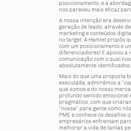
posicionamento, e a abordag
Facebook foi a mais eficaz. Sendo i
tráfego para o site heroispme.pt.
nos pareceu mais eficaz para
A nossa intenção era desenvo
geração de leads, através de
marketing e conteúdos digita
no target. A Hamlet propôs q
com um posicionamento e 
diferenciadores! E apoiou a 
comunicação com o qual nos
absolutamente identificados
Mais do que uma proposta b
executada, admirámos a “cap
que somos e do nosso merca
profundo sentido emocional 
pragmático, com que criar
“nossa” para gente como nós
PME e conhece os desafios 
empresários enfrentam para
melhorar a vida de tantas p