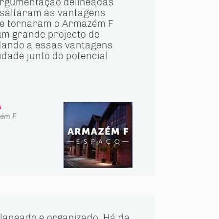
 argumentação delineadas
ssaltaram as vantagens
ue tornaram o Armazém F
um grande projecto de
 dando a essas vantagens
idade junto do potencial
a
ém F
laneado e organizado. Há da