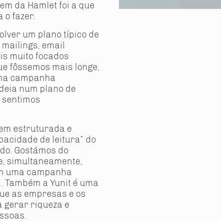
em da Hamlet foi a que
nclusive a principal fonte de
 o fazer.
lver um plano típico de
 mailings, email
is muito focados
ue fôssemos mais longe,
uma campanha
ideia num plano de
 sentimos
.
em estruturada e
acidade de leitura” do
do. Gostámos do
e, simultaneamente,
am uma campanha
. Também a Yunit é uma
que as empresas e os
 gerar riqueza e
essoas.