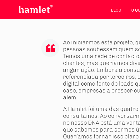
BLOG
O Q
Ao iniciarmos este projeto, 
pessoas soubessem quem so
Temos uma rede de contactos
clientes, mas queríamos dive
angariação. Embora a consult
referenciada por terceiros,
digital como fonte de leads q
caso, empresas a crescer ou
além.
A Hamlet foi uma das quatro
consultámos. Ao conversarmo
no nosso DNA está uma vonta
que sabemos para sermos út
Queríamos tornar isso claro
Das várias plataformas usadas par