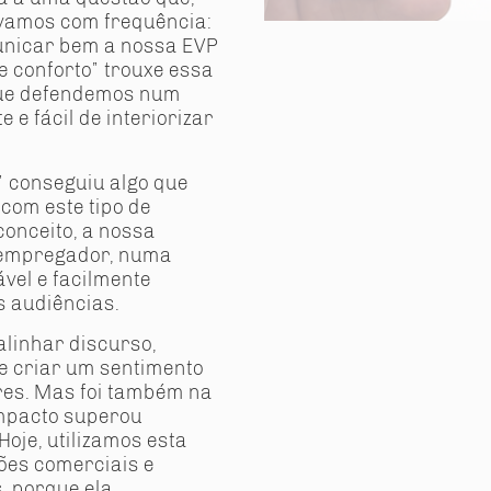
ávamos com frequência:
unicar bem a nossa EVP
e conforto” trouxe essa
 que defendemos num
 e fácil de interiorizar
” conseguiu algo que
com este tipo de
onceito, a nossa
 empregador, numa
vel e facilmente
s audiências.
alinhar discurso,
 e criar um sentimento
res. Mas foi também na
impacto superou
Hoje, utilizamos esta
ões comerciais e
, porque ela