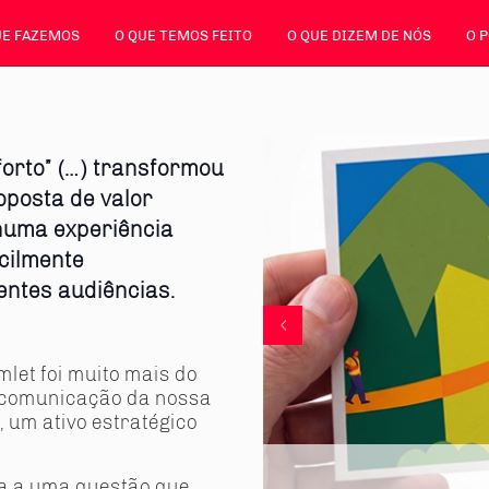
UE FAZEMOS
O QUE TEMOS FEITO
O QUE DIZEM DE NÓS
O 
orto” (…) transformou
oposta de valor
numa experiência
acilmente
entes audiências.
let foi muito mais do
e comunicação da nossa
 um ativo estratégico
ta a uma questão que,