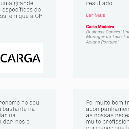
a uma grande
resultado.
específicos do
ss, em que a CP
Ler Mais
Carla Madeira
Business General Uni
Manager de Tech Tal
Axians Portugal
 renome no seu
Foi muito bom t
u bastante na
acompanhamento
dar na
as nossas neces
a dar-nos o
muito profissio
pormenor que l