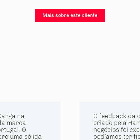
Mais sobre este cliente
Carga na
O feedback da 
da marca
criado pela Ha
rtugal. O
negócios foi ex
pre uma sólida
podíamos ter fi