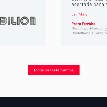
acertada para 
Ler Mais
Pedro Ferreira
Diretor de Marketing
Castelhano e Ferreir
Todos os testemunhos