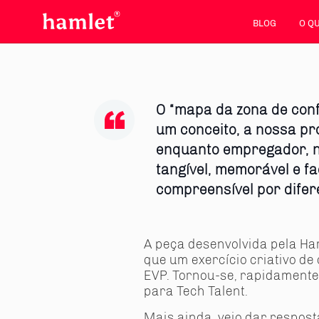
BLOG
O Q
O “mapa da zona de conf
um conceito, a nossa pr
enquanto empregador, 
tangível, memorável e f
compreensível por difer
A peça desenvolvida pela Ham
que um exercício criativo d
EVP. Tornou-se, rapidamente,
para Tech Talent.
Mais ainda, veio dar respos