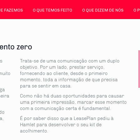
UE FAZEMOS
O QUE TEMOS FEITO
O QUE DIZEM DE NÓS
O 
ento zero
us
Trata-se de uma comunicação com um duplo
objetivo. Por um lado, prestar serviço,
muito
fornecendo ao cliente, desde o primeiro
momento, toda a informação de que precisa
para se sentir em casa.
ega
meira
Como não há duas oportunidades para causar
uma primeira impressão, marcar esse momento
com a comunicação certa é fundamental.
ido
a,
É por saber disso que a LeasePlan pediu à
Hamlet para desenvolver o seu kit de
acolhimento.