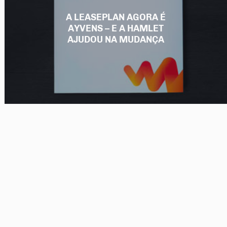
A LEASEPLAN AGORA É
AYVENS – E A HAMLET
AJUDOU NA MUDANÇA