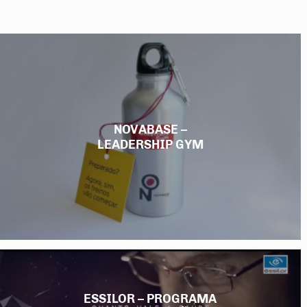
partilhe
NOVABASE –
LEADERSHIP GYM
ESSILOR – PROGRAMA