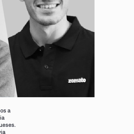
os a
ia
ueses.
ia