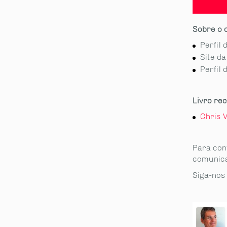
Sobre o 
Perfil
Site d
Perfil 
Livro re
Chris V
Para con
comunica
Siga-no