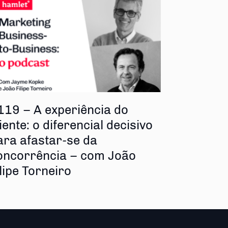
119 – A experiência do
iente: o diferencial decisivo
ara afastar-se da
oncorrência – com João
ilipe Torneiro