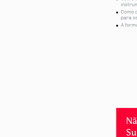
instru
Como c
para o
A form
partilhe
Nã
Su