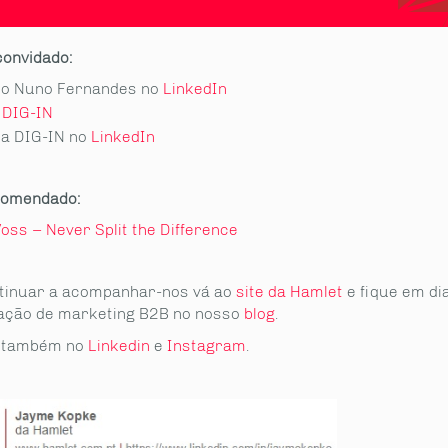
convidado:
 do Nuno Fernandes no
LinkedIn
a
DIG-IN
da DIG-IN no
LinkedIn
comendado:
oss – Never Split the Difference
tinuar a acompanhar-nos vá ao
site da Hamlet
e fique em di
ção de marketing B2B no nosso
blog
.
s também no
Linkedin
e
Instagram
.