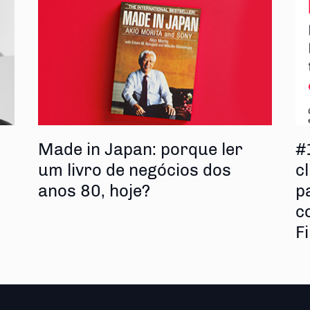
s
Made in Japan: porque ler
#
um livro de negócios dos
cl
anos 80, hoje?
p
c
F