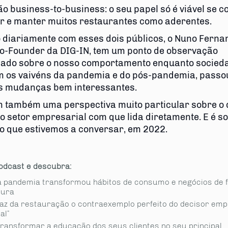
o business-to-business: o seu papel só é viável se c
r e manter muitos restaurantes como aderentes.
 diariamente com esses dois públicos, o Nuno Ferna
o-Founder da DIG-IN, tem um ponto de observação
giado sobre o nosso comportamento enquanto socied
m os vaivéns da pandemia e do pós-pandemia, passo
 mudanças bem interessantes.
 também uma perspectiva muito particular sobre o 
o setor empresarial com que lida diretamente. E é s
so que estivemos a conversar, em 2022.
odcast e descubra:
 pandemia transformou hábitos de consumo e negócios de 
oura
faz da restauração o contraexemplo perfeito do decisor emp
al”
ransformar a educação dos seus clientes no seu principal