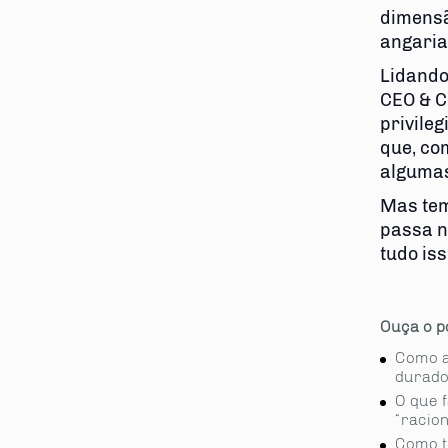
dimensã
angaria
Lidando
CEO & C
privile
que, co
algumas
Mas tem
passa n
tudo is
Ouça o p
Como a
durad
O que 
“racion
Como t