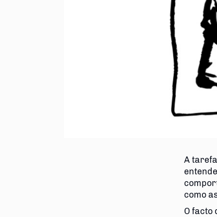
A taref
entende
comport
como as
O facto 