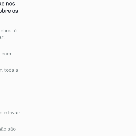
ue nos
obre os
inhos, é
r.
a nem
, toda a
nte levar
não são