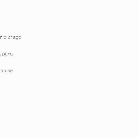
ar o braço
a para
omo se