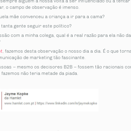
sempre alguém à nossa volta a ser influenciado ou a tentar
iar, o campo de observação é imenso.
ela mãe convenceu a criança a ir para a cama?
 tanta gente seguir este político?
são com a minha colega, qual é a real razão para ela não d
?
t
, fazemos desta observação o nosso dia a dia. É o que torn
municação de marketing tão fascinante.
ssoas – mesmo os decisores B2B – fossem tão racionais c
e fazemos não teria metade da piada.