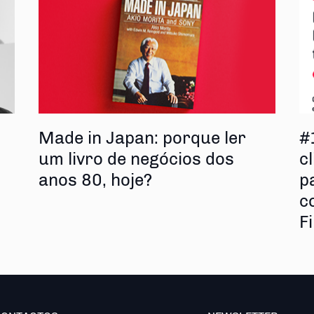
s
Made in Japan: porque ler
#
um livro de negócios dos
cl
anos 80, hoje?
p
c
F