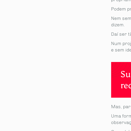
Podem pr
Nem semp
dizem.
Daí ser t
Num proj
e sem id
Su
re
partilhe
Mas, par
Uma forma
observaç