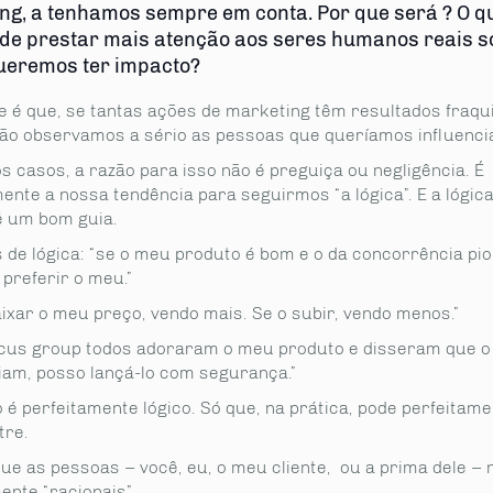
ng, a tenhamos sempre em conta. Por que será ? O q
de prestar mais atenção aos seres humanos reais s
ueremos ter impacto?
e é que, se tantas ações de marketing têm resultados fraqu
ão observamos a sério as pessoas que queríamos influencia
 casos, a razão para isso não é preguiça ou negligência. É
ente a nossa tendência para seguirmos “a lógica”. E a lógic
 um bom guia.
de lógica: “se o meu produto é bom e o da concorrência pior
 preferir o meu.”
ixar o meu preço, vendo mais. Se o subir, vendo menos.”
ocus group todos adoraram o meu produto e disseram que o
am, posso lançá-lo com segurança.”
 é perfeitamente lógico. Só que, na prática, pode perfeitame
tre.
ue as pessoas – você, eu, o meu cliente, ou a prima dele – 
ente “racionais”.