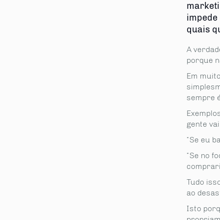
marketi
impede 
quais q
A verdad
porque n
Em muitos
simplesm
sempre é
Exemplos 
gente vai
“Se eu ba
“Se no f
comprari
Tudo isso
ao desas
Isto porq
propriam