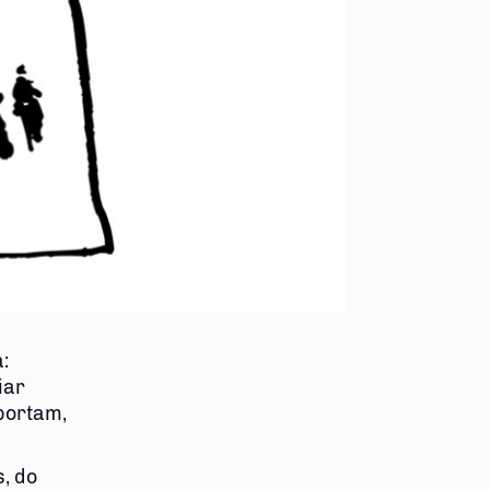
:
iar
portam,
s, do