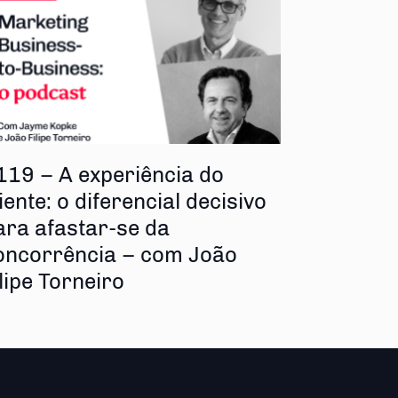
119 – A experiência do
iente: o diferencial decisivo
ara afastar-se da
oncorrência – com João
ilipe Torneiro