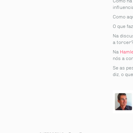
Como há 
influenc
Como aqu
O que faz
Na discus
a torcer
Na
Hamle
nós a co
Se as pe
diz, o qu