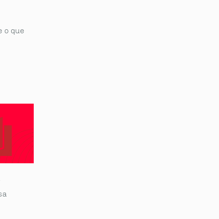
e o que
.
.
sa