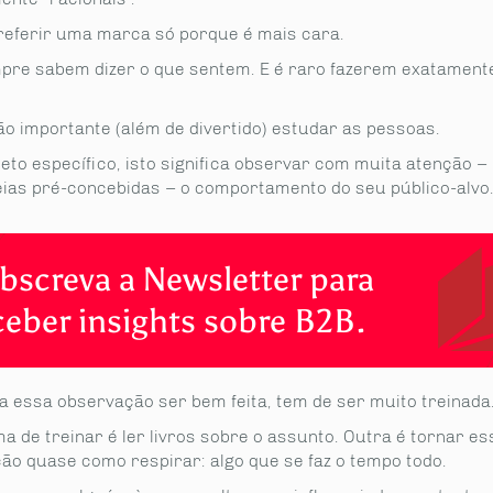
eferir uma marca só porque é mais cara.
re sabem dizer o que sentem. E é raro fazerem exatament
ão importante (além de divertido) estudar as pessoas.
eto específico, isto significa observar com muita atenção –
eias pré-concebidas – o comportamento do seu público-alvo
bscreva a Newsletter para
ceber insights sobre B2B.
a essa observação ser bem feita, tem de ser muito treinada
 de treinar é ler livros sobre o assunto. Outra é tornar es
ão quase como respirar: algo que se faz o tempo todo.