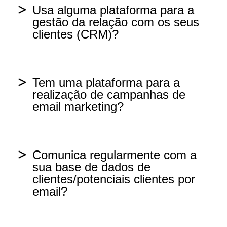
Usa alguma plataforma para a
gestão da relação com os seus
Tenho uma BD mas não está
clientes (CRM)?
organizada nem atualizada
Sim, temos uma plataforma de CRM
Não
e está ativa
Tem uma plataforma para a
realização de campanhas de
email marketing?
Temos uma plataforma de CRM
instalada mas é pouco usada.
Sim, está integrada com a plataforma
de CRM
Temos uma plataforma de CRM
Comunica regularmente com a
instalada mas na prática não serve
sua base de dados de
para nada porque ninguém a usa
clientes/potenciais clientes por
Sim, usamos uma plataforma só para
email?
o email marketing
Não
Sim, pelo menos de 15 em 15 dias
Não