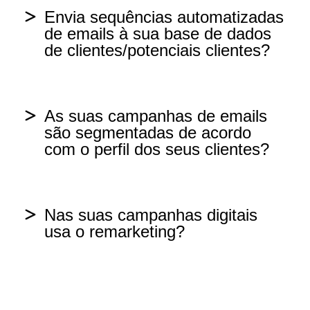
Envia sequências automatizadas
de emails à sua base de dados
Sim, pelo menos uma vez por mês
de clientes/potenciais clientes?
Sim, menos de uma vez por mês
Sim
As suas campanhas de emails
Não
são segmentadas de acordo
Não
com o perfil dos seus clientes?
Não sei o que são sequências
Sim
automatizadas de emails
Nas suas campanhas digitais
usa o remarketing?
Às vezes
Sim
Não