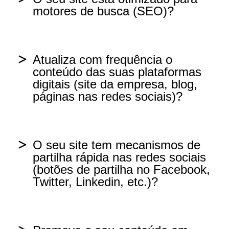
motores de busca (SEO)?
Não
Sim
Não sei quais são as minhas
Atualiza com frequência o
palavras-chave mais importantes
conteúdo das suas plataformas
Não
digitais (site da empresa, blog,
páginas nas redes sociais)?
Foi otimizado ao ser criado, há uns
anos, mas não foi atualizado.
2 vezes por mês ou mais
O seu site tem mecanismos de
Não sei
partilha rápida nas redes sociais
1 vez por mês
(botões de partilha no Facebook,
Twitter, Linkedin, etc.)?
De vez em quando
Sim, sempre visíveis em todas as
páginas
Raramente