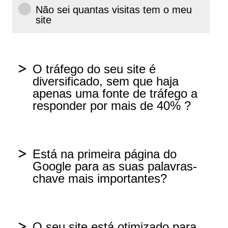
Não sei quantas visitas tem o meu
site
O tráfego do seu site é
diversificado, sem que haja
apenas uma fonte de tráfego a
responder por mais de 40% ?
Sim
Está na primeira página do
Google para as suas palavras-
Não
chave mais importantes?
Não sei quais são as fontes de
Sim
tráfego do meu site.
O seu site está otimizado para