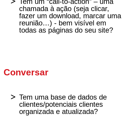
Tem um “call-to-action” – uma
chamada à ação (seja clicar,
fazer um download, marcar uma
Sim, de forma visível em várias
reunião…) - bem visível em
páginas
todas as páginas do seu site?
Sim, mas de forma pouco visível e
em poucas páginas do site.
Sim, em todas as páginas
Não.
Em algumas páginas, mas não em
Conversar
todas
Não
Tem uma base de dados de
clientes/potenciais clientes
organizada e atualizada?
Sim