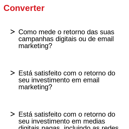
Não
Converter
Não sei o que é remarketing
Como mede o retorno das suas
campanhas digitais ou de email
marketing?
Em vendas
Está satisfeito com o retorno do
seu investimento em email
Em leads conquistadas
marketing?
Em envolvimento: likes, shares,
Sim
comentários, visualizações
Está satisfeito com o retorno do
seu investimento em medias
Não
Não meço
digitais pagas, incluindo as redes