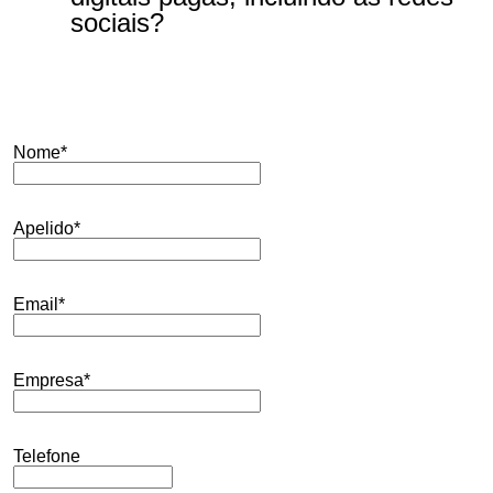
sociais?
Não sei. Não tenho esse retorno
quantificado
Sim
Não faço email marketing
Nome*
Não
Apelido*
Não sei. Não tenho esse retorno
quantificado
Email*
Não uso campanhas digitais pagas.
Empresa*
Telefone