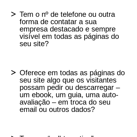
Sim
Tem o nº de telefone ou outra
forma de contatar a sua
Na maioria das páginas, sim, mas
empresa destacado e sempre
não em todas
visível em todas as páginas do
seu site?
Só numa ou outra página
Sim
Não
Oferece em todas as páginas do
seu site algo que os visitantes
Na maioria das páginas, mas não em
possam pedir ou descarregar –
todas
um ebook, um guia, uma auto-
avaliação – em troca do seu
email ou outros dados?
Só numa ou outra página
Não
Sim, de forma bem visível em todas
as páginas