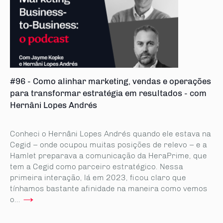
#96 - Como alinhar marketing, vendas e operações
para transformar estratégia em resultados - com
Hernâni Lopes Andrés
Conheci o Hernâni Lopes Andrés quando ele estava na
Cegid – onde ocupou muitas posições de relevo – e a
Hamlet preparava a comunicação da HeraPrime, que
tem a Cegid como parceiro estratégico. Nessa
primeira interação, lá em 2023, ficou claro que
tínhamos bastante afinidade na maneira como vemos
→
o...