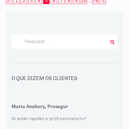
<-
1
2
3
4
5
6
7
8
9
10
…
74
->
Pesquisar
por:
O QUE DIZEM OS CLIENTES
Marta Anahory, Prosegur
Grande rapidez e profissionalismo"