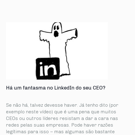
Há um fantasma no LinkedIn do seu CEO?
Se não há, talvez devesse haver. Já tenho dito (por
exemplo neste vídeo) que é uma pena que muitos
CEOs ou outros líderes resistam a dar a cara nas
redes pelas suas empresas. Pode haver razões
legítimas para isso – mas algumas são bastante