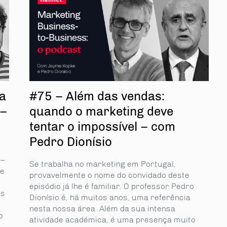
a
#75 – Além das vendas:
 –
quando o marketing deve
tentar o impossível – com
Pedro Dionísio
 –
Se trabalha no marketing em Portugal,
de
provavelmente o nome do convidado deste
episódio já lhe é familiar. O professor Pedro
as
Dionísio é, há muitos anos, uma referência
nesta nossa área. Além da sua intensa
o
atividade académica, é uma presença muito