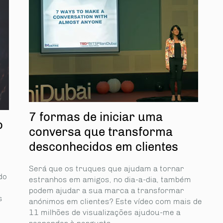
7 formas de iniciar uma
o
conversa que transforma
desconhecidos em clientes
Será que os truques que ajudam a tornar
do
estranhos em amigos, no dia-a-dia, também
podem ajudar a sua marca a transformar
s
anónimos em clientes? Este vídeo com mais de
11 milhões de visualizações ajudou-me a