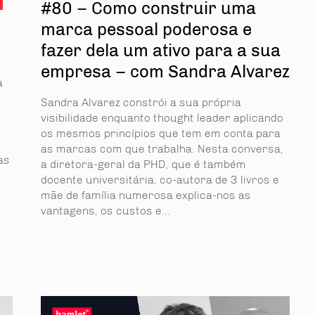
#80 – Como construir uma
marca pessoal poderosa e
fazer dela um ativo para a sua
empresa – com Sandra Alvarez
a
Sandra Alvarez constrói a sua própria
visibilidade enquanto thought leader aplicando
os mesmos princípios que tem em conta para
as marcas com que trabalha. Nesta conversa,
as
a diretora-geral da PHD, que é também
docente universitária, co-autora de 3 livros e
mãe de família numerosa explica-nos as
vantagens, os custos e...