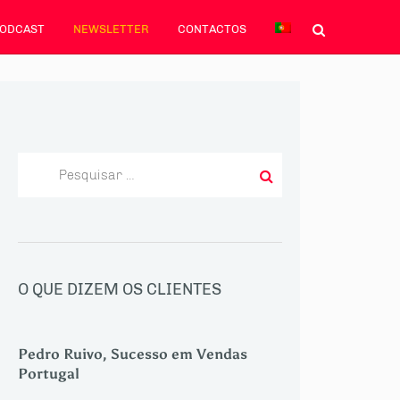
PODCAST
NEWSLETTER
CONTACTOS
Pesquisar
por:
Navegação
tigos
ais
tigos
de
O QUE DIZEM OS CLIENTES
artigos
Pedro Ruivo, Sucesso em Vendas
Portugal