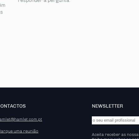
responder à pergunta.
vêm
ss
CONTACTOS
NEWSLETTER
amlet@hamlet.com.pt
arque uma reunião
Aceita receber as nossa