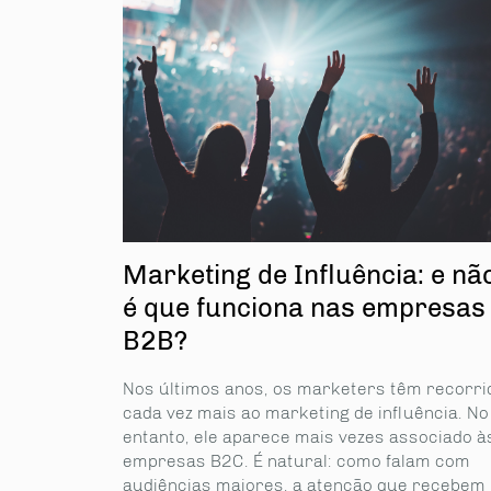
Marketing de Influência: e nã
é que funciona nas empresas
B2B?
Nos últimos anos, os marketers têm recorri
cada vez mais ao marketing de influência. No
entanto, ele aparece mais vezes associado à
empresas B2C. É natural: como falam com
audiências maiores, a atenção que recebem