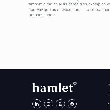
também é maior. Mas estes três exemplos 
mostrar que as marcas business-to-busine
também podem...
h
M