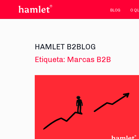
BLOG
O Q
HAMLET B2BLOG
Etiqueta:
Marcas B2B