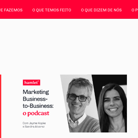
UE FAZEMOS
O QUE TEMOS FEITO
O QUE DIZEM DE NÓS
O 
Ar
m
an