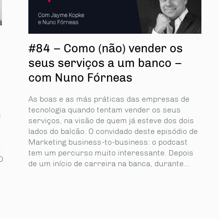
#84 – Como (não) vender os
seus serviços a um banco –
com Nuno Fórneas
As boas e as más práticas das empresas de
tecnologia quando tentam vender os seus
!
serviços, na visão de quem já esteve dos dois
lados do balcão. O convidado deste episódio de
Marketing business-to-business: o podcast
E
tem um percurso muito interessante. Depois
O
de um início de carreira na banca, durante...