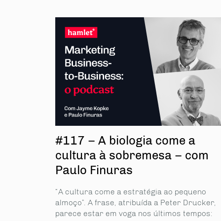
#117 – A biologia come a
cultura à sobremesa – com
Paulo Finuras
“A cultura come a estratégia ao pequeno
almoço”. A frase, atribuída a Peter Drucker,
parece estar em voga nos últimos tempos: