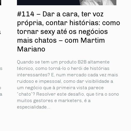
#114 – Dar a cara, ter voz
própria, contar histórias: como
a
tornar sexy até os negócios
mais chatos – com Martim
Mariano
Quando se tem um produto B2B altamente
os
técnico, como torná-lo o herói de histórias
interessantes? E, num mercado cada vez mais
ruidoso e impessoal, como dar visibilidade a
o
um negócio que à primeira vista parece
a
“chato”? Resolver este desafio, que tira o sono
muitos gestores e marketers, é a
especialidade...