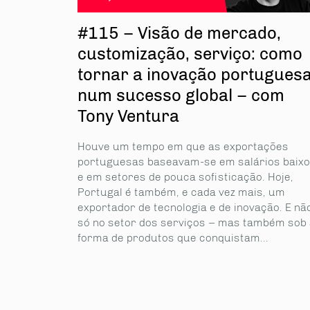
#115 – Visão de mercado,
customização, serviço: como
tornar a inovação portugues
num sucesso global – com
Tony Ventura
partilhe
Houve um tempo em que as exportações
portuguesas baseavam-se em salários baix
e em setores de pouca sofisticação. Hoje,
Portugal é também, e cada vez mais, um
exportador de tecnologia e de inovação. E nã
só no setor dos serviços – mas também sob 
forma de produtos que conquistam...