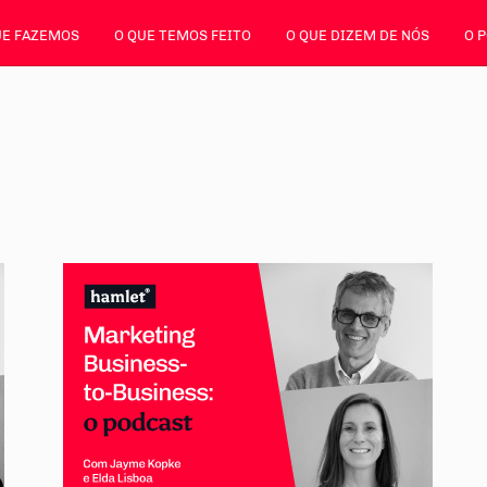
UE FAZEMOS
O QUE TEMOS FEITO
O QUE DIZEM DE NÓS
O 
Ar
m
an