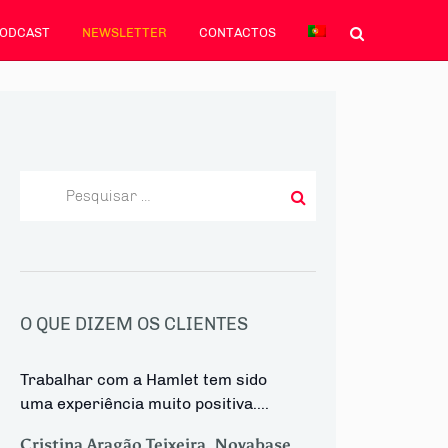
PODCAST
NEWSLETTER
CONTACTOS
Pesquisar
por:
Navegação
tigos
ais
tigos
de
O QUE DIZEM OS CLIENTES
artigos
Trabalhar com a Hamlet tem sido
uma experiência muito positiva....
Cristina Aragão Teixeira, Novabase