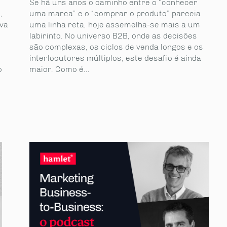
Se há uns anos o caminho entre o “conhecer
,
uma marca” e o “comprar o produto” parecia
iva
uma linha reta, hoje assemelha-se mais a um
labirinto. No universo B2B, onde as decisões
são complexas, os ciclos de venda longos e os
interlocutores múltiplos, este desafio é ainda
o
maior. Como é...