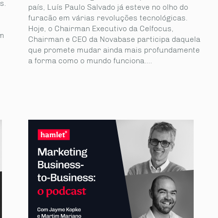
s.
país, Luís Paulo Salvado já esteve no olho do
furacão em várias revoluções tecnológicas.
Hoje, o Chairman Executivo da Celfocus,
em
Chairman e CEO da Novabase participa daquela
que promete mudar ainda mais profundamente
a forma como o mundo funciona....