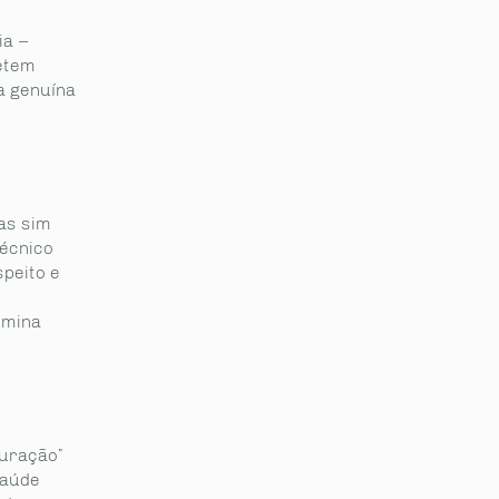
ia –
etem
a genuína
as sim
técnico
peito e
imina
puração”
saúde