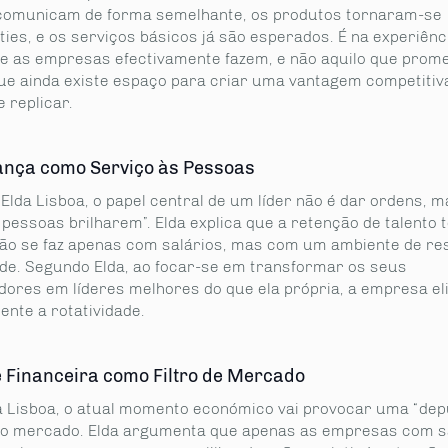
omunicam de forma semelhante, os produtos tornaram-se
ies, e os serviços básicos já são esperados. É na experiênc
ue as empresas efectivamente fazem, e não aquilo que prom
que ainda existe espaço para criar uma vantagem competitiv
de replicar.
ança como Serviço às Pessoas
lda Lisboa, o papel central de um líder não é dar ordens, m
 pessoas brilharem”. Elda explica que a retenção de talento 
 não se faz apenas com salários, mas com um ambiente de res
ade. Segundo Elda, ao focar-se em transformar os seus
dores em líderes melhores do que ela própria, a empresa el
nte a rotatividade.
 Financeira como Filtro de Mercado
a Lisboa, o atual momento económico vai provocar uma “de
no mercado. Elda argumenta que apenas as empresas com 