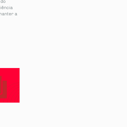
 do
iência
manter a