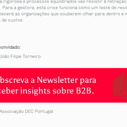
a rigorosa e processos equilibrados vão resistir à retração
 Para a gestora, esta crise funciona como um teste de resil
alecerá as organizações que souberem olhar para dentro e 
a de custos.
convidado:
João Filipe Torneiro
bscreva a Newsletter para
ceber insights sobre B2B.
Associação DEC Portugal