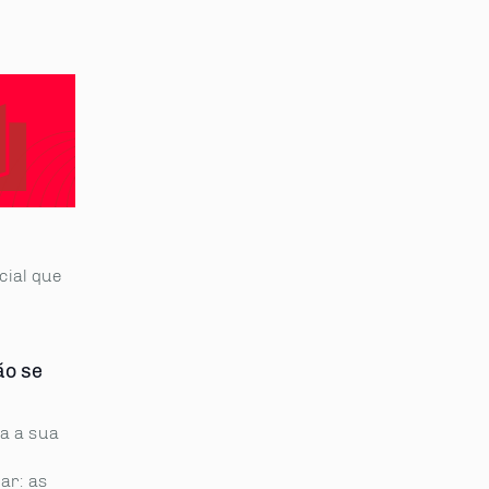
cial que
ão se
a a sua
ar: as