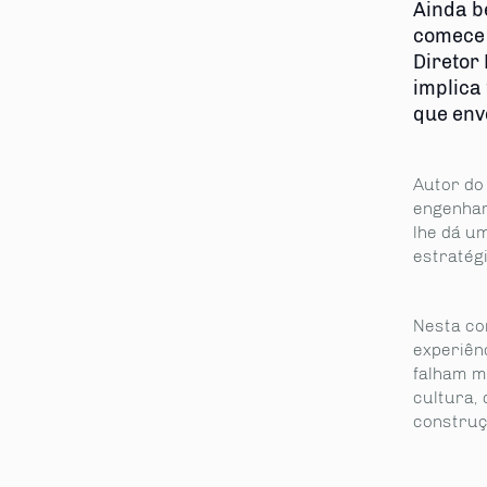
Ainda b
comece d
Diretor
implica
que envo
Autor do
engenhar
lhe dá u
estratégi
Nesta con
experiên
falham mu
cultura, 
construç