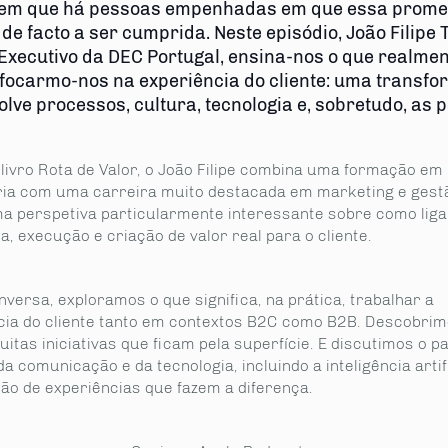
em que há pessoas empenhadas em que essa prom
e facto a ser cumprida. Neste episódio, João Filipe 
 Executivo da DEC Portugal, ensina-nos o que realmen
 focarmo-nos na experiência do cliente: uma transf
lve processos, cultura, tecnologia e, sobretudo, as 
 livro Rota de Valor, o João Filipe combina uma formação em
ia com uma carreira muito destacada em marketing e gestã
ma perspetiva particularmente interessante sobre como liga
a, execução e criação de valor real para o cliente.
versa, exploramos o que significa, na prática, trabalhar a
cia do cliente tanto em contextos B2C como B2B. Descobri
itas iniciativas que ficam pela superfície. E discutimos o p
da comunicação e da tecnologia, incluindo a inteligência artifi
ão de experiências que fazem a diferença.