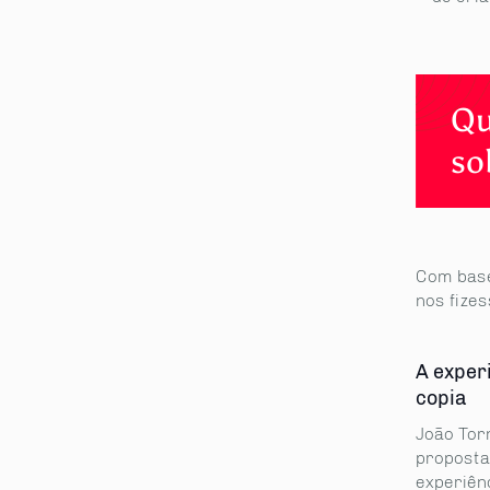
Qu
so
Com base 
nos fize
A exper
copia
João Tor
proposta
experiênc