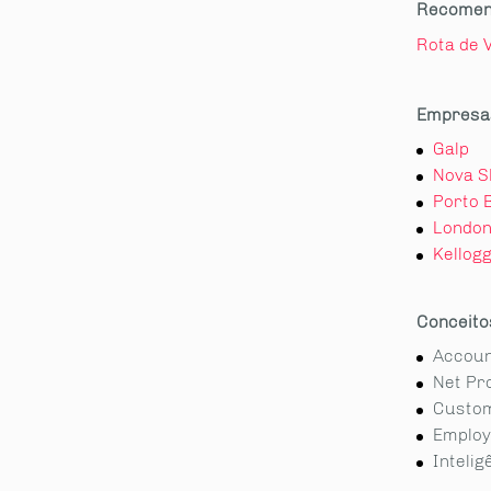
Recomen
Rota de V
Empresas
Galp
Nova S
Porto 
London
Kellog
Conceito
Accoun
Net Pr
Custom
Employ
Intelig