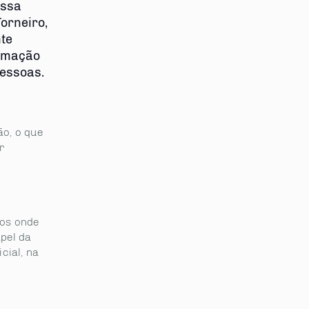
essa
Torneiro,
te
ormação
pessoas.
o, o que
r
mos onde
apel da
cial, na