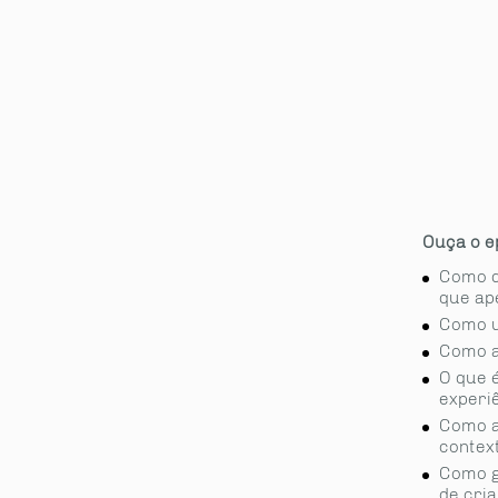
Ouça o e
Como d
que ap
Como u
Como a
O que é
experiê
Como a
contex
Como g
de cria