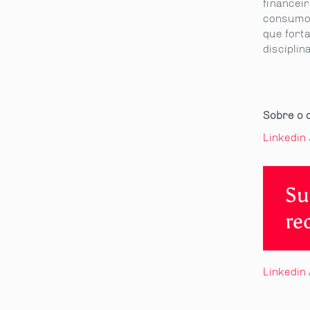
financeir
consumo.
que fort
disciplin
Sobre o 
Linkedin
Su
re
Linkedin