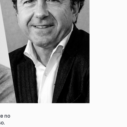
te no
o.