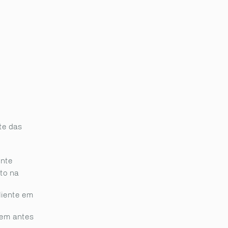
te das
ente
to na
liente em
rem antes