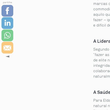
partilhe
marcas c
commodit
aquilo q
fazer – 
e difícil 
A Lider
Segundo E
“fazer as
de elite
integrid
colabora
naturalme
A Saúde
Para Eld
natural 