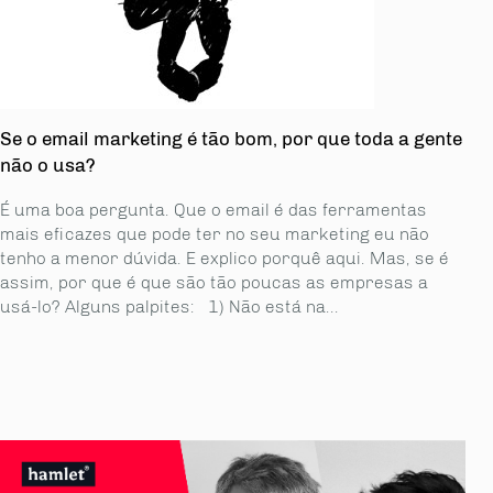
Se o email marketing é tão bom, por que toda a gente
não o usa?
É uma boa pergunta. Que o email é das ferramentas
mais eficazes que pode ter no seu marketing eu não
tenho a menor dúvida. E explico porquê aqui. Mas, se é
assim, por que é que são tão poucas as empresas a
usá-lo? Alguns palpites: 1) Não está na...