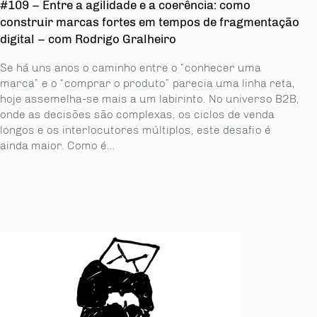
#109 – Entre a agilidade e a coerência: como
construir marcas fortes em tempos de fragmentação
digital – com Rodrigo Gralheiro
Se há uns anos o caminho entre o “conhecer uma
marca” e o “comprar o produto” parecia uma linha reta,
hoje assemelha-se mais a um labirinto. No universo B2B,
onde as decisões são complexas, os ciclos de venda
longos e os interlocutores múltiplos, este desafio é
ainda maior. Como é...