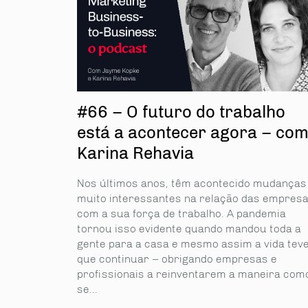
#66 – O futuro do trabalho
está a acontecer agora – co
Karina Rehavia
Nos últimos anos, têm acontecido mudanças
muito interessantes na relação das empres
com a sua força de trabalho. A pandemia
tornou isso evidente quando mandou toda a
gente para a casa e mesmo assim a vida tev
que continuar – obrigando empresas e
profissionais a reinventarem a maneira com
se...