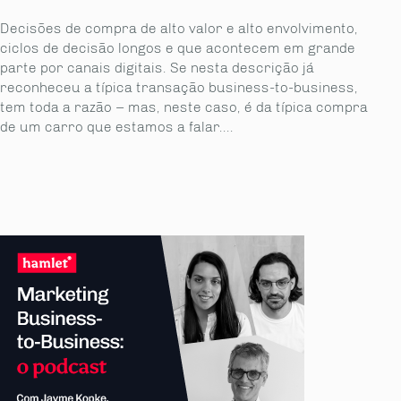
Decisões de compra de alto valor e alto envolvimento,
ciclos de decisão longos e que acontecem em grande
parte por canais digitais. Se nesta descrição já
reconheceu a típica transação business-to-business,
tem toda a razão – mas, neste caso, é da típica compra
de um carro que estamos a falar....