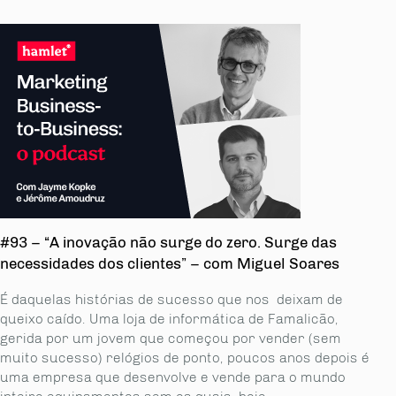
#93 – “A inovação não surge do zero. Surge das
necessidades dos clientes” – com Miguel Soares
É daquelas histórias de sucesso que nos deixam de
queixo caído. Uma loja de informática de Famalicão,
gerida por um jovem que começou por vender (sem
muito sucesso) relógios de ponto, poucos anos depois é
uma empresa que desenvolve e vende para o mundo