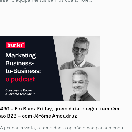
inteiro equipamentos sem os quais, hoje,...
#90 – E o Black Friday, quem diria, chegou também
ao B2B – com Jérôme Amoudruz
À primeira vista, o tema deste episódio não parece nada