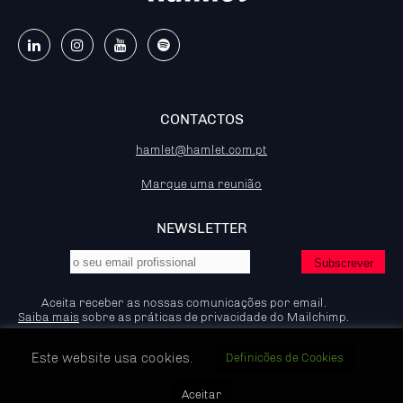
CONTACTOS
hamlet@hamlet.com.pt
Marque uma reunião
NEWSLETTER
Aceita receber as nossas comunicações por email.
Saiba mais
sobre as práticas de privacidade do Mailchimp.
Este website usa cookies.
Definicões de Cookies
© 2026 - Hamlet - Marketing B2B, IP:92.204.53.83
Aceitar
Política de Privacidade e Cookies