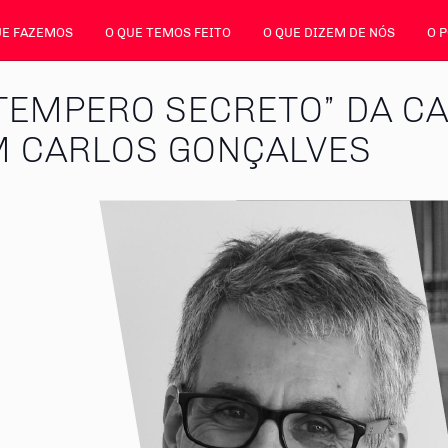
UE FAZEMOS
O QUE TEMOS FEITO
O QUE DIZEM DE NÓS
O 
 “TEMPERO SECRETO” DA 
M CARLOS GONÇALVES