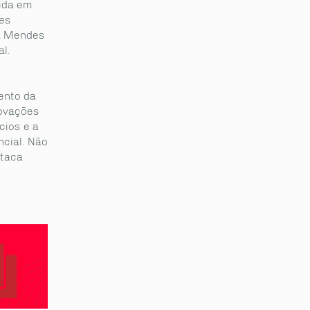
ida em
es
sa Mendes
l.
ento da
novações
cios e a
cial. Não
staca