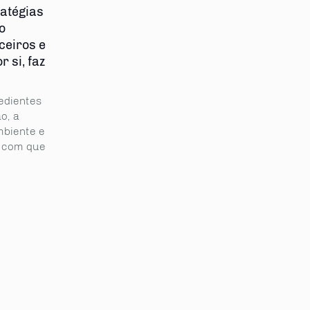
atégias
o
ceiros e
 si, faz
edientes
o, a
mbiente e
e com que