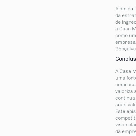
Além da 
da estra
de ingre
a Casa M
como um 
empresa 
Gonçalve
Conclu
A Casa M
uma fort
empresa 
valoriza
continua
seus val
Este epi
competit
visão cl
da empre