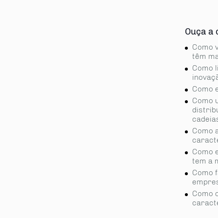
Ouça a 
Como v
têm ma
Como l
inovaç
Como e
Como u
distri
cadeia
Como a
caract
Como e
tem a 
Como fa
empre
Como c
caracte