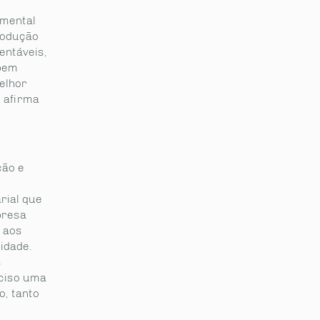
amental
rodução
entáveis,
bem
elhor
 afirma
ção e
rial que
presa
 aos
idade.
s
eciso uma
, tanto