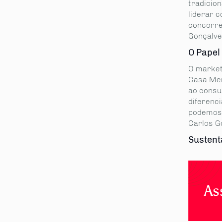
tradicio
liderar 
concorre
Gonçalves
O Papel
O market
Casa Men
ao consum
diferenc
podemos 
Carlos G
Sustent
As