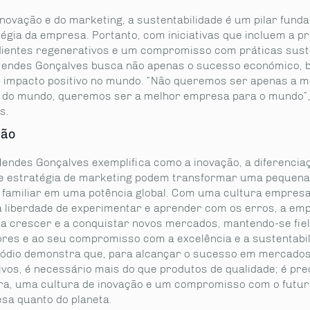
inovação e do marketing, a sustentabilidade é um pilar fund
tégia da empresa. Portanto, com iniciativas que incluem a p
dientes regenerativos e um compromisso com práticas sust
endes Gonçalves busca não apenas o sucesso económico, 
impacto positivo no mundo. “Não queremos ser apenas a m
do mundo, queremos ser a melhor empresa para o mundo”,
s.
são
endes Gonçalves exemplifica como a inovação, a diferencia
e estratégia de marketing podem transformar uma pequena
familiar em uma potência global. Com uma cultura empresa
 a liberdade de experimentar e aprender com os erros, a em
 a crescer e a conquistar novos mercados, mantendo-se fiel
ores e ao seu compromisso com a excelência e a sustentabil
sódio demonstra que, para alcançar o sucesso em mercado
ivos, é necessário mais do que produtos de qualidade; é pr
ara, uma cultura de inovação e um compromisso com o futuro
sa quanto do planeta.