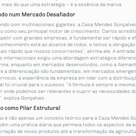
 é mais do que uma estratégia – é a essência da marca.
ndo num Mercado Desafiador
ndo com multinacionais gigantes, a Casa Mendes Gonçalve
ão como seu principal motor de crescimento. Carlos acredit
petir com grandes empresas, é fundamental ser rápido e efi
 conhecimento está ao alcance de todos, e temos a obrigação
mais rápido que nossos concorrentes”, afirma ele. A entrada
 internacionais exigiu uma abordagem estratégica diferenc
rma, enquanto em mercados desenvolvidos, como a Alemanh
 e a diferenciação são fundamentais, em mercados emergen
rocos, a experiência da empresa em lidar com a distribuiç
al foi crucial para o sucesso. “A fórmula é sempre a mesma
car onde podemos ser relevantes e suprir as necessidades d
, explica Gonçalves.
o como Pilar Estrutural
ão é não apenas um conceito teórico para a Casa Mendes Go
ém uma prática diária que permeia todos os aspectos da 
criação de novos produtos até a transformação da agricult