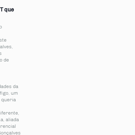
T que
o
ste
alves,
s
o de
dades da
figo, um
 queria
o
iferente,
a, aliada
erencial
Gonçalves