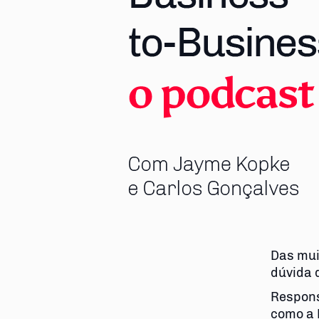
Das mui
dúvida 
Respons
como a 