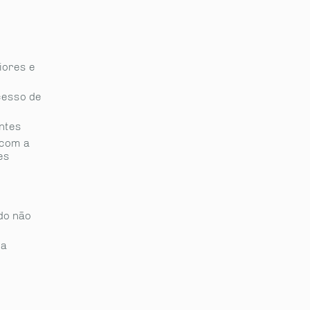
o­res e
cesso de
ntes
 com a
es
do não
da