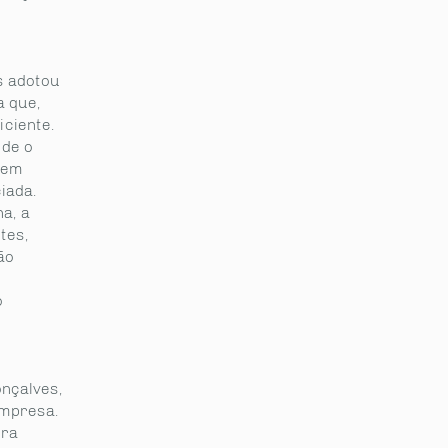
s adotou
a que,
ciente.
 de o
 em
iada.
a, a
tes,
ão
:
o
nçalves,
empresa.
ura