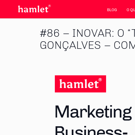
BLOG
O Q
#86 – INOVAR: O
GONÇALVES – CO