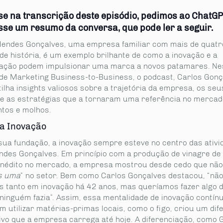
e na transcrição deste episódio,
pedimos
ao
ChatGP
esse um resumo da conversa, que pode ler a seguir.
endes Gonçalves, uma empresa familiar com mais de quatr
de história, é um exemplo brilhante de como a inovação e a
iação podem impulsionar uma marca a novos patamares. Ne
 de Marketing Business-to-Business, o podcast, Carlos Gonç
ilha insights valiosos sobre a trajetória da empresa, os seu
 e as estratégias que a tornaram uma referência no mercad
tos e molhos.
da Inovação
sua fundação, a inovação sempre esteve no centro das ativi
des Gonçalves. Em princípio com a produção de vinagre de 
inédito no mercado, a empresa mostrou desde cedo que não
s uma
” no setor. Bem como Carlos Gonçalves destacou, “nã
s tanto em inovação há 42 anos, mas queríamos fazer algo d
ninguém fazia”. Assim, essa mentalidade de inovação contínu
m utilizar matérias-primas locais, como o figo, criou um dif
ivo que a empresa carrega até hoje. A diferenciação, como 