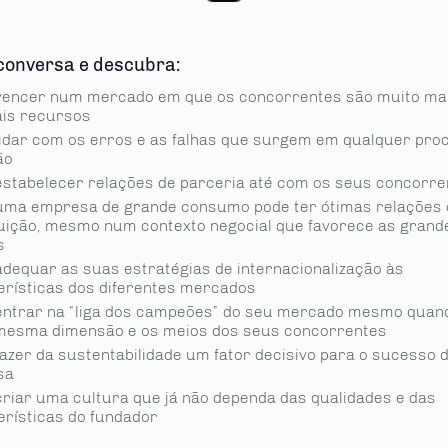
conversa e descubra:
encer num mercado em que os concorrentes são muito mai
is recursos
idar com os erros e as falhas que surgem em qualquer pro
ão
stabelecer relações de parceria até com os seus concor­re
ma empresa de grande consumo pode ter ótimas relações
buição, mesmo num contexto negocial que favorece as grand
s
dequar as suas estratégias de internacionalização às
erísticas dos diferentes mercados
ntrar na “liga dos campeões” do seu mercado mesmo quan
mesma dimensão e os meios dos seus concor­rentes
zer da sustentabilidade um fator deci­sivo para o sucesso 
sa
riar uma cultura que já não dependa das qualidades e das
rís­ticas do fundador