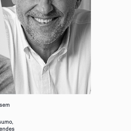
 sem
sumo,
Mendes