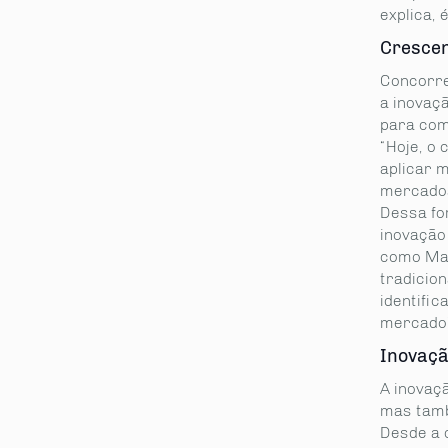
partilhe
explica,
Cresce
Concorre
a inovaç
para com
“Hoje, o
aplicar 
mercados
Dessa fo
inovação
como Mar
tradicion
identifi
mercado”
Inovaçã
A inovaç
mas tamb
Desde a 