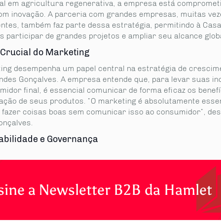
nal em agricultura regenerativa, a empresa está compromet
com inovação. A parceria com grandes empresas, muitas vez
ntes, também faz parte dessa estratégia, permitindo à Ca
 participar de grandes projetos e ampliar seu alcance globa
 Crucial do Marketing
ing desempenha um papel central na estratégia de crescim
des Gonçalves. A empresa entende que, para levar suas i
idor final, é essencial comunicar de forma eficaz os benefí
iação de seus produtos. “O marketing é absolutamente essen
fazer coisas boas sem comunicar isso ao consumidor”, de
onçalves.
abilidade e Governança
sine a Newsletter B2B da Hamlet