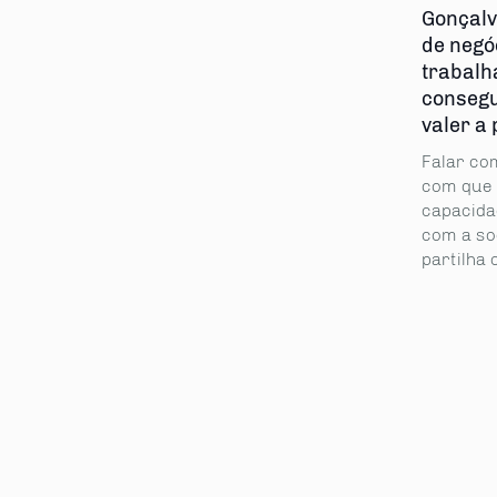
Gonçalv
de negó
trabalh
consegue
valer a 
Falar co
com que 
capacida
com a so
partilha 