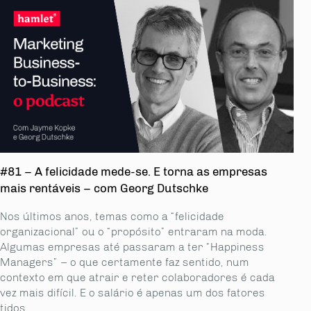
#81 – A felicidade mede-se. E torna as empresas
mais rentáveis – com Georg Dutschke
Nos últimos anos, temas como a “felicidade
organizacional” ou o “propósito” entraram na moda.
Algumas empresas até passaram a ter “Happiness
Managers” – o que certamente faz sentido, num
contexto em que atrair e reter colaboradores é cada
vez mais difícil. E o salário é apenas um dos fatores
tidos...