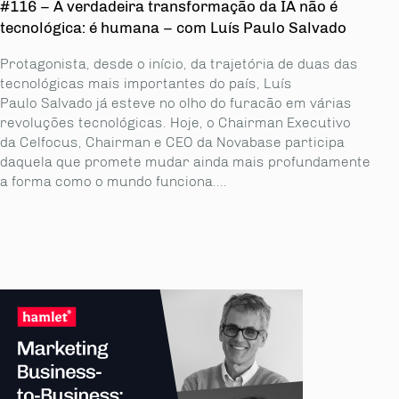
#116 – A verdadeira transformação da IA não é
tecnológica: é humana – com Luís Paulo Salvado
Protagonista, desde o início, da trajetória de duas das
tecnológicas mais importantes do país, Luís
Paulo Salvado já esteve no olho do furacão em várias
revoluções tecnológicas. Hoje, o Chairman Executivo
da Celfocus, Chairman e CEO da Novabase participa
daquela que promete mudar ainda mais profundamente
a forma como o mundo funciona....