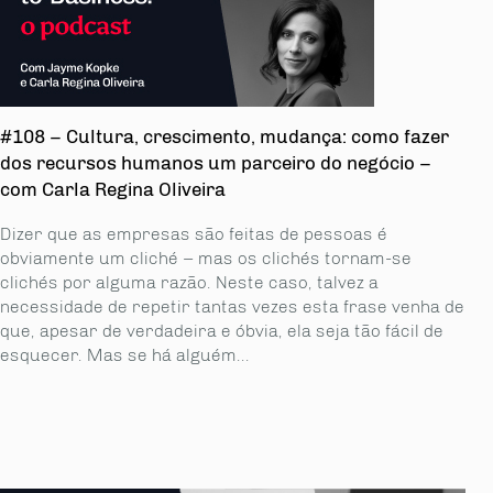
#108 – Cultura, crescimento, mudança: como fazer
dos recursos humanos um parceiro do negócio –
com Carla Regina Oliveira
Dizer que as empresas são feitas de pessoas é
obviamente um cliché – mas os clichés tornam-se
clichés por alguma razão. Neste caso, talvez a
necessidade de repetir tantas vezes esta frase venha de
que, apesar de verdadeira e óbvia, ela seja tão fácil de
esquecer. Mas se há alguém...