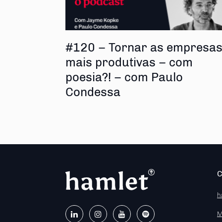
#120 – Tornar as empresa
mais produtivas – com
poesia?! – com Paulo
Condessa
h
M