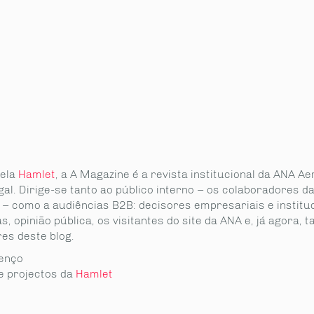
pela
Hamlet
, a A Magazine é a revista institucional da ANA A
al. Dirige-se tanto ao público interno – os colaboradores d
– como a audiências B2B: decisores empresariais e instituc
as, opinião pública, os visitantes do site da ANA e, já agora,
res deste blog.
enço
e projectos da
Hamlet