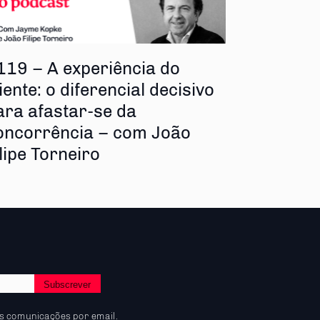
119 – A experiência do
iente: o diferencial decisivo
ara afastar-se da
oncorrência – com João
ilipe Torneiro
s comunicações por email.