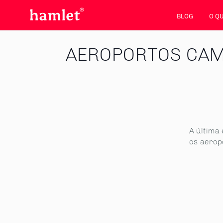
BLOG
O Q
AEROPORTOS CA
A última
os aerop