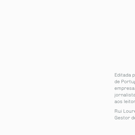
Editada 
de Portug
empresa 
jornalist
aos leito
Rui Lour
Gestor d