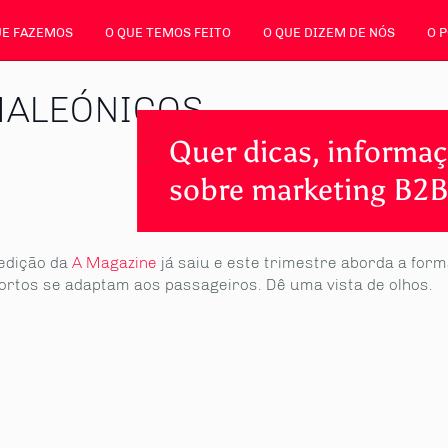
UE FAZEMOS
O QUE TEMOS FEITO
O QUE DIZEM DE NÓS
O 
MALEÓNICOS
Quer dicas, informaç
sobre marketing B2B
 edição da
A Magazine
já saiu e este trimestre aborda a for
ortos se adaptam aos passageiros. Dê uma vista de olhos.