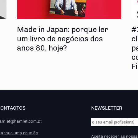
s
Made in Japan: porque ler
#
um livro de negócios dos
cl
anos 80, hoje?
p
c
F
CONTACTOS
NEWSLETTER
amlet@hamlet.com.pt
arque uma reunião
Aceita receber as nossa