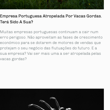
Empresa Portuguesa Atropelada Por Vacas Gordas.
Terá Sido A Sua?
Muitas empresas portuguesas continuam a cair num
erro perigoso. Não aproveitam as fases de crescimento
económico para se dotarem de motores de vendas que
protejam o seu negócio das flutuações do futuro. E a
sua empresa? Vai ser mais uma a ser atropelada pelas
vacas gordas?