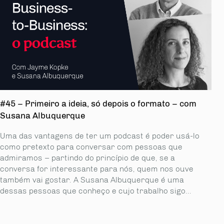
#45 – Primeiro a ideia, só depois o formato – com
Susana Albuquerque
Uma das vantagens de ter um podcast é poder usá-lo
como pretexto para conversar com pessoas que
admiramos – partindo do princípio de que, se a
conversa for interessante para nós, quem nos ouve
também vai gostar. A Susana Albuquerque é uma
dessas pessoas que conheço e cujo trabalho sigo...