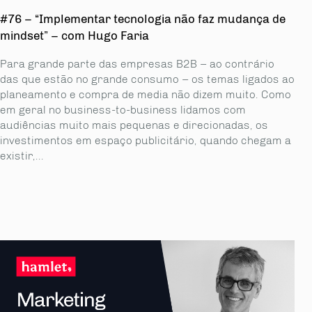
#76 – “Implementar tecnologia não faz mudança de
mindset” – com Hugo Faria
Para grande parte das empresas B2B – ao contrário
das que estão no grande consumo – os temas ligados ao
planeamento e compra de media não dizem muito. Como
em geral no business-to-business lidamos com
audiências muito mais pequenas e direcionadas, os
investimentos em espaço publicitário, quando chegam a
existir,...