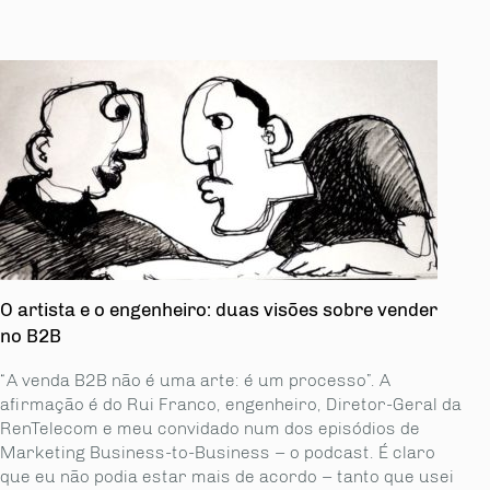
O artista e o engenheiro: duas visões sobre vender
no B2B
“A venda B2B não é uma arte: é um processo”. A
afirmação é do Rui Franco, engenheiro, Diretor-Geral da
RenTelecom e meu convidado num dos episódios de
Marketing Business-to-Business – o podcast. É claro
que eu não podia estar mais de acordo – tanto que usei