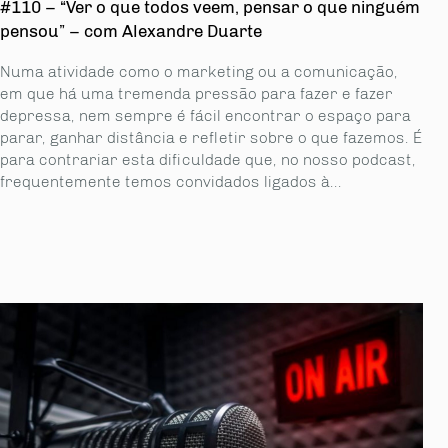
#110 – “Ver o que todos veem, pensar o que ninguém
pensou” – com Alexandre Duarte
Numa atividade como o marketing ou a comunicação,
em que há uma tremenda pressão para fazer e fazer
depressa, nem sempre é fácil encontrar o espaço para
parar, ganhar distância e refletir sobre o que fazemos. É
para contrariar esta dificuldade que, no nosso podcast,
frequentemente temos convidados ligados à...