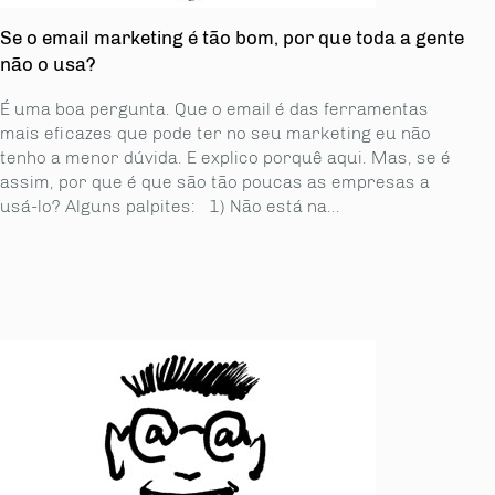
Se o email marketing é tão bom, por que toda a gente
não o usa?
É uma boa pergunta. Que o email é das ferramentas
mais eficazes que pode ter no seu marketing eu não
tenho a menor dúvida. E explico porquê aqui. Mas, se é
assim, por que é que são tão poucas as empresas a
usá-lo? Alguns palpites: 1) Não está na...