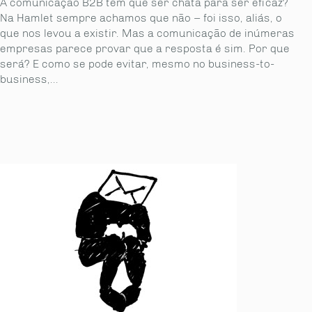
A comunicação B2B tem que ser chata para ser eficaz?
Na Hamlet sempre achamos que não – foi isso, aliás, o
que nos levou a existir. Mas a comunicação de inúmeras
empresas parece provar que a resposta é sim. Por que
será? E como se pode evitar, mesmo no business-to-
business,...