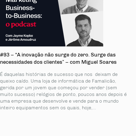
#93 – “A inovação não surge do zero. Surge das
necessidades dos clientes” – com Miguel Soares
É daquelas histórias de sucesso que nos deixam de
queixo caído. Uma loja de informática de Famalicão,
gerida por um jovem que começou por vender (sem
muito sucesso) relógios de ponto, poucos anos depois é
uma empresa que desenvolve e vende para o mundo
inteiro equipamentos sem os quais, hoje,...