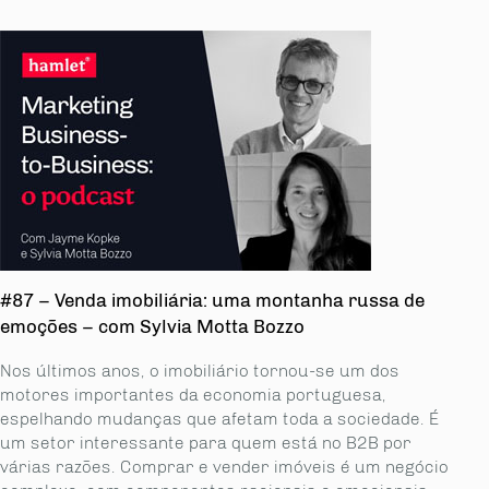
#87 – Venda imobiliária: uma montanha russa de
emoções – com Sylvia Motta Bozzo
Nos últimos anos, o imobiliário tornou-se um dos
motores importantes da economia portuguesa,
espelhando mudanças que afetam toda a sociedade. É
um setor interessante para quem está no B2B por
várias razões. Comprar e vender imóveis é um negócio