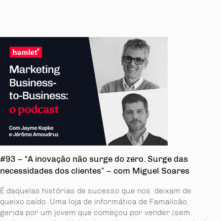
#93 – “A inovação não surge do zero. Surge das
necessidades dos clientes” – com Miguel Soares
É daquelas histórias de sucesso que nos deixam de
queixo caído. Uma loja de informática de Famalicão,
gerida por um jovem que começou por vender (sem