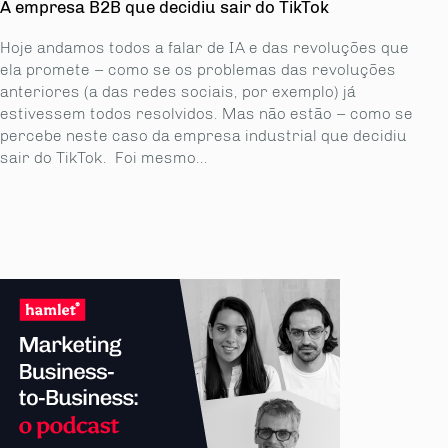
A empresa B2B que decidiu sair do TikTok
Hoje andamos todos a falar de IA e das revoluções que
ela promete – como se os proble­mas das revoluções
anteriores (a das redes sociais, por exemplo) já
estivessem todos resolvidos. Mas não estão – como se
percebe neste caso da empresa industrial que decidiu
sair do TikTok. Foi mesmo...