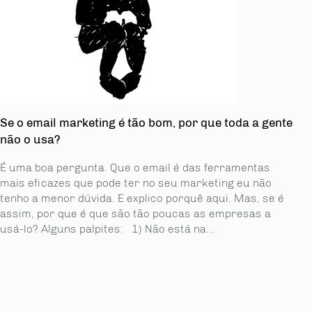
Se o email marketing é tão bom, por que toda a gente
não o usa?
É uma boa pergunta. Que o email é das ferramentas
mais eficazes que pode ter no seu marketing eu não
tenho a menor dúvida. E explico porquê aqui. Mas, se é
assim, por que é que são tão poucas as empresas a
usá-lo? Alguns palpites: 1) Não está na...