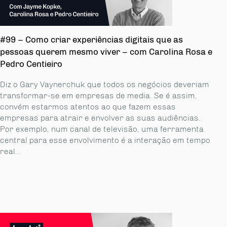
#99 – Como criar experiências digitais que as
pessoas querem mesmo viver – com Carolina Rosa e
Pedro Centieiro
Diz o Gary Vaynerchuk que todos os negócios deveriam
transformar-se em empresas de media. Se é assim,
convém estarmos atentos ao que fazem essas
empresas para atrair e envolver as suas audiências.
Por exemplo, num canal de televisão, uma ferramenta
central para esse envolvimento é a interação em tempo
real...