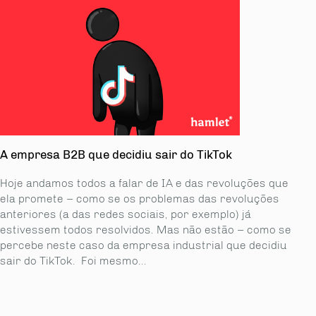
A empresa B2B que decidiu sair do TikTok
Hoje andamos todos a falar de IA e das revoluções que
ela promete – como se os proble­mas das revoluções
anteriores (a das redes sociais, por exemplo) já
estivessem todos resolvidos. Mas não estão – como se
percebe neste caso da empresa industrial que decidiu
sair do TikTok. Foi mesmo...