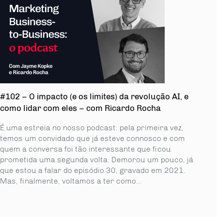
#102 – O impacto (e os limites) da revolução AI, e
como lidar com eles – com Ricardo Rocha
É uma estreia no nosso podcast: pela primeira vez,
temos um convidado que já esteve con­nosco e com
quem a conversa foi tão interessante que ficou
prometida uma segunda volta. Demorou um pouco, já
que estou a falar do episódio 30, gravado em 2021.
Mas, finalmente, voltamos a ter como...