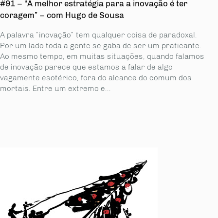
#91 – “A melhor estratégia para a inovação é ter
coragem” – com Hugo de Sousa
A palavra “inovação” tem qualquer coisa de paradoxal.
Por um lado toda a gente se gaba de ser um praticante.
Ao mesmo tempo, em muitas situações, quando falamos
de inovação parece que estamos a falar de algo
vagamente esotérico, fora do alcance do comum dos
mortais. Entre um extremo e...