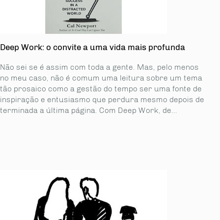
Deep Work: o convite a uma vida mais profunda
Não sei se é assim com toda a gente. Mas, pelo menos
no meu caso, não é comum uma leitura sobre um tema
tão prosaico como a gestão do tempo ser uma fonte de
inspiração e entusiasmo que perdura mesmo depois de
terminada a última página. Com Deep Work, de...