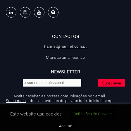
CONTACTOS
hamlet@hamlet.com.pt
Marque uma reunião
NEWSLETTER
Aceita receber as nossas comunicações por email.
Saiba mais
sobre as práticas de privacidade do Mailchimp.
Este website usa cookies.
Definicões de Cookies
© 2026 - Hamlet - Marketing B2B, IP:92.204.53.83
Aceitar
Política de Privacidade e Cookies