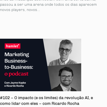
passou a ser uma arena onde todos os dias aparecem
novos players, novos...
#102 – O impacto (e os limites) da revolução AI, e
como lidar com eles – com Ricardo Rocha