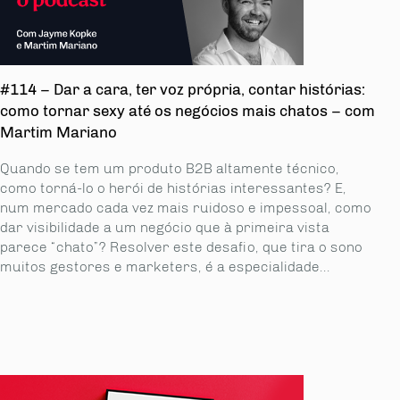
#114 – Dar a cara, ter voz própria, contar histórias:
como tornar sexy até os negócios mais chatos – com
Martim Mariano
Quando se tem um produto B2B altamente técnico,
como torná-lo o herói de histórias interessantes? E,
num mercado cada vez mais ruidoso e impessoal, como
dar visibilidade a um negócio que à primeira vista
parece “chato”? Resolver este desafio, que tira o sono
muitos gestores e marketers, é a especialidade...