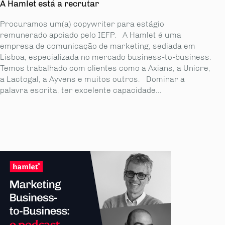
A Hamlet está a recrutar
Procuramos um(a) copywriter para estágio
remunerado apoiado pelo IEFP. A Hamlet é uma
empresa de comunicação de marketing, sediada em
Lisboa, especializada no mercado business-to-business.
Temos trabalhado com clientes como a Axians, a Unicre,
a Lactogal, a Ayvens e muitos outros. Dominar a
palavra escrita, ter excelente capacidade...