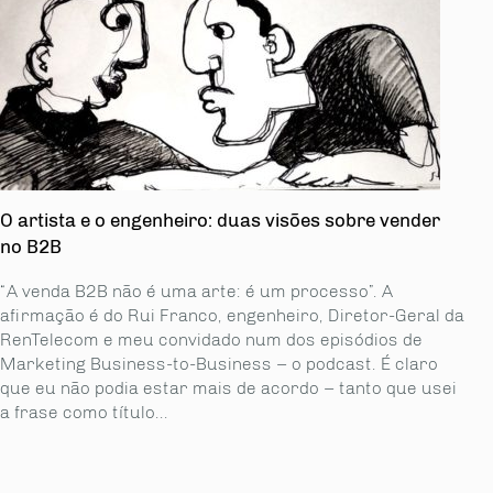
O artista e o engenheiro: duas visões sobre vender
no B2B
“A venda B2B não é uma arte: é um processo”. A
afirmação é do Rui Franco, engenheiro, Diretor-Geral da
RenTelecom e meu convidado num dos episódios de
Marketing Business-to-Business – o podcast. É claro
que eu não podia estar mais de acordo – tanto que usei
a frase como título...