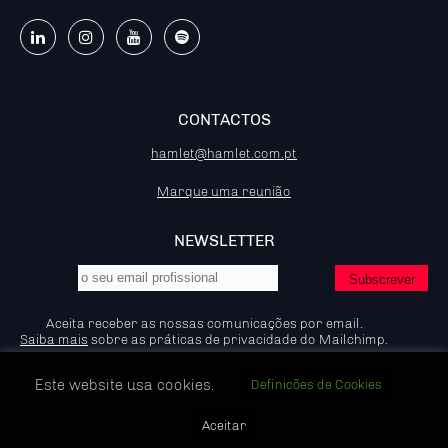
CONTACTOS
hamlet@hamlet.com.pt
Marque uma reunião
NEWSLETTER
Aceita receber as nossas comunicações por email.
Saiba mais
sobre as práticas de privacidade do Mailchimp.
Este website usa cookies.
Definicões de Cookies
© 2026 - Hamlet - Marketing B2B, IP:92.204.53.83
Aceitar
Política de Privacidade e Cookies