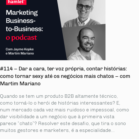
#114 – Dar a cara, ter voz própria, contar histórias:
como tornar sexy até os negócios mais chatos – com
Martim Mariano
Quando se tem um produto B2B altamente técnico,
como torná-lo o herói de histórias interessantes? E,
num mercado cada vez mais ruidoso e impessoal, como
dar visibilidade a um negócio que à primeira vista
parece “chato”? Resolver este desafio, que tira o sono
muitos gestores e marketers, é a especialidade...