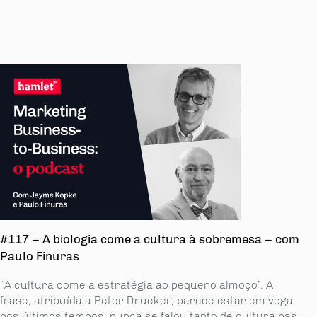
#117 – A biologia come a cultura à sobremesa – com
Paulo Finuras
“A cultura come a estratégia ao pequeno almoço”. A
frase, atribuída a Peter Drucker, parece estar em voga
nos últimos tempos: nunca se falou tanto de cultura nas