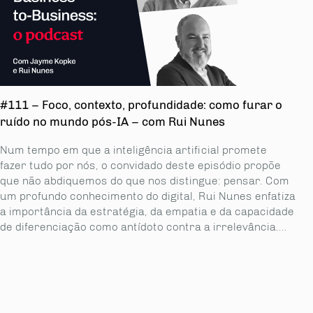
#111 – Foco, contexto, profundidade: como furar o
ruído no mundo pós-IA – com Rui Nunes
Num tempo em que a inteligência artificial promete
fazer tudo por nós, o convidado deste episódio propõe
que não abdiquemos do que nos distingue: pensar. Com
um profundo conhecimento do digital, Rui Nunes enfatiza
a importância da estratégia, da empatia e da capacidade
de diferenciação como antídoto contra a irrelevância....