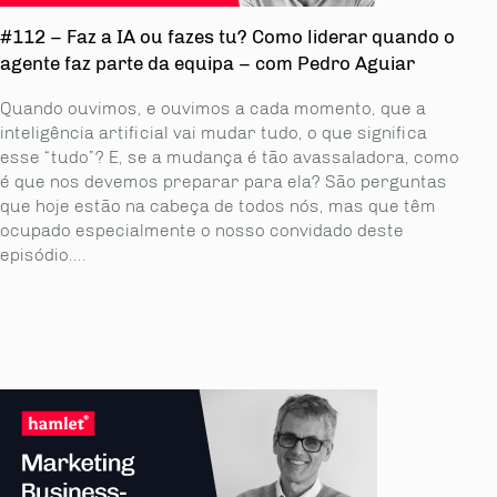
#112 – Faz a IA ou fazes tu? Como liderar quando o
agente faz parte da equipa – com Pedro Aguiar
Quando ouvimos, e ouvimos a cada momento, que a
inteligência artificial vai mudar tudo, o que significa
esse “tudo”? E, se a mudança é tão avassaladora, como
é que nos devemos preparar para ela? São perguntas
que hoje estão na cabeça de todos nós, mas que têm
ocupado especialmente o nosso convidado deste
episódio....