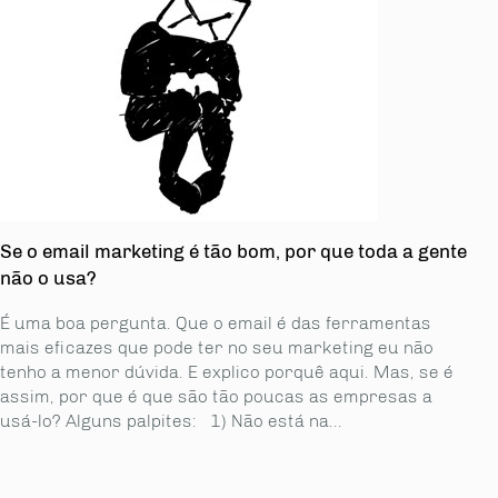
Se o email marketing é tão bom, por que toda a gente
não o usa?
É uma boa pergunta. Que o email é das ferramentas
mais eficazes que pode ter no seu marketing eu não
tenho a menor dúvida. E explico porquê aqui. Mas, se é
assim, por que é que são tão poucas as empresas a
usá-lo? Alguns palpites: 1) Não está na...