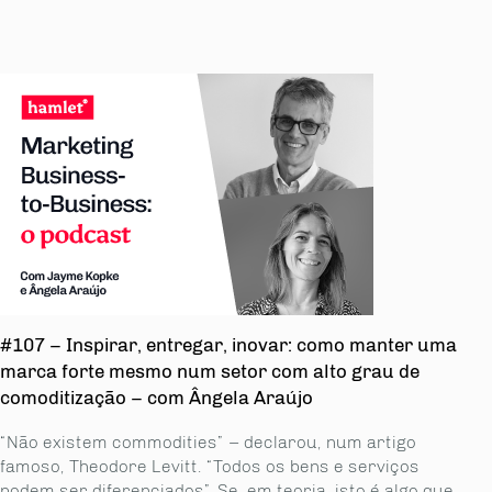
#107 – Inspirar, entregar, inovar: como manter uma
marca forte mesmo num setor com alto grau de
comoditização – com Ângela Araújo
“Não existem commodities” – declarou, num artigo
famoso, Theodore Levitt. “Todos os bens e serviços
podem ser diferenciados”. Se, em teoria, isto é algo que