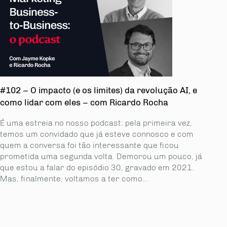
#102 – O impacto (e os limites) da revolução AI, e
como lidar com eles – com Ricardo Rocha
É uma estreia no nosso podcast: pela primeira vez,
temos um convidado que já esteve con­nosco e com
quem a conversa foi tão interessante que ficou
prometida uma segunda volta. Demorou um pouco, já
que estou a falar do episódio 30, gravado em 2021.
Mas, finalmente, voltamos a ter como...