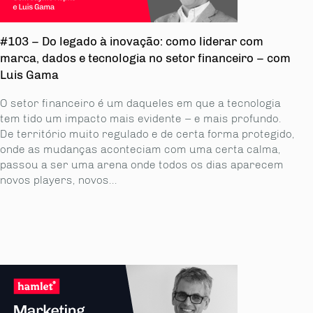
#103 – Do legado à inovação: como liderar com
marca, dados e tecnologia no setor financeiro – com
Luis Gama
O setor financeiro é um daqueles em que a tecnologia
tem tido um impacto mais evidente – e mais profundo.
De território muito regulado e de certa forma protegido,
onde as mudanças aconteciam com uma certa calma,
passou a ser uma arena onde todos os dias aparecem
novos players, novos...