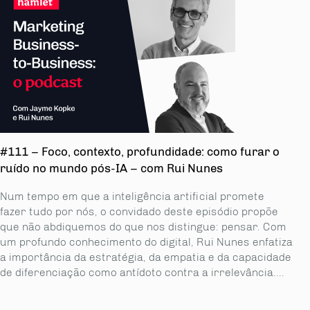
#111 – Foco, contexto, profundidade: como furar o
ruído no mundo pós-IA – com Rui Nunes
Num tempo em que a inteligência artificial promete
fazer tudo por nós, o convidado deste episódio propõe
que não abdiquemos do que nos distingue: pensar. Com
um profundo conhecimento do digital, Rui Nunes enfatiza
a importância da estratégia, da empatia e da capacidade
de diferenciação como antídoto contra a irrelevância....