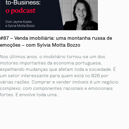
#87 – Venda imobiliária: uma montanha russa de
emoções – com Sylvia Motta Bozzo
Nos últimos anos, o imobiliário tornou-se um dos
motores importantes da economia portuguesa,
espelhando mudanças que afetam toda a sociedade. É
um setor interessante para quem está no B2B por
várias razões. Comprar e vender imóveis é um negócio
complexo, com componentes racionais e emocionais
fortes. E envolve toda uma...