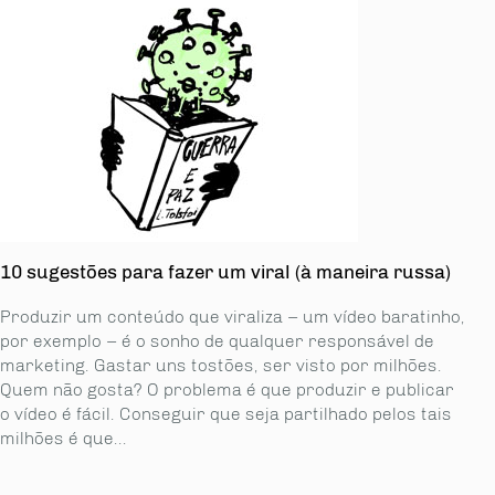
10 sugestões para fazer um viral (à maneira russa)
Produzir um conteúdo que viraliza – um vídeo baratinho,
por exemplo – é o sonho de qualquer responsável de
marketing. Gastar uns tostões, ser visto por milhões.
Quem não gosta? O problema é que produzir e publicar
o vídeo é fácil. Conseguir que seja partilhado pelos tais
milhões é que...