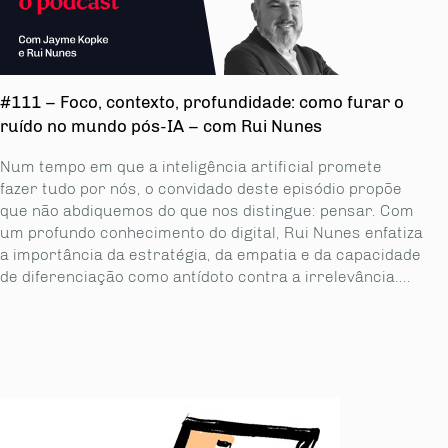
#111 – Foco, contexto, profundidade: como furar o
ruído no mundo pós-IA – com Rui Nunes
Num tempo em que a inteligência artificial promete
fazer tudo por nós, o convidado deste episódio propõe
que não abdiquemos do que nos distingue: pensar. Com
um profundo conhecimento do digital, Rui Nunes enfatiza
a importância da estratégia, da empatia e da capacidade
de diferenciação como antídoto contra a irrelevância....