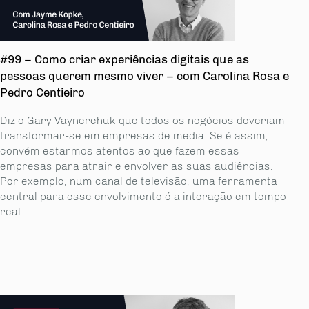
#99 – Como criar experiências digitais que as
pessoas querem mesmo viver – com Carolina Rosa e
Pedro Centieiro
Diz o Gary Vaynerchuk que todos os negócios deveriam
transformar-se em empresas de media. Se é assim,
convém estarmos atentos ao que fazem essas
empresas para atrair e envolver as suas audiências.
Por exemplo, num canal de televisão, uma ferramenta
central para esse envolvimento é a interação em tempo
real...