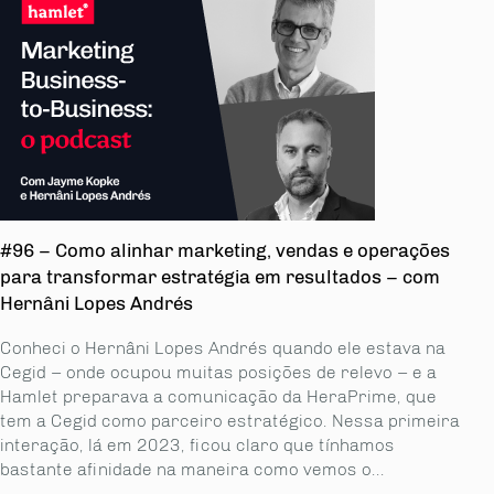
#96 – Como alinhar marketing, vendas e operações
para transformar estratégia em resultados – com
Hernâni Lopes Andrés
Conheci o Hernâni Lopes Andrés quando ele estava na
Cegid – onde ocupou muitas posições de relevo – e a
Hamlet preparava a comunicação da HeraPrime, que
tem a Cegid como parceiro estratégico. Nessa primeira
interação, lá em 2023, ficou claro que tínhamos
bastante afinidade na maneira como vemos o...