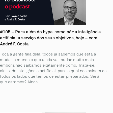
#105 – Para além do hype: como pôr a inteligência
artificial a serviço dos seus objetivos, hoje – com
André F. Costa
Toda a gente fala dela, todos já sabemos que está a
mudar o mundo e que ainda vai mu­dar muito mais –
embora não saibamos exatamente como. Trata-se,
claro, da inteligên­cia artificial, para a qual nos avisam de
todos os lados que temos de estar preparados. Será
que estamos? Ainda...