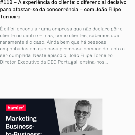
#119 – A experiência do cliente: o diferencial decisivo
para afastar-se da concorrência – com João Filipe
Torneiro
É difícil encontrar uma empresa que não declare pôr o
cliente no centro – mas, como clientes, sabemos que
raramente é o caso. Ainda bem que há pessoas
empenhadas em que essa promessa comece de facto a
ser cumprida. Neste episódio, João Filipe Torneiro,
Diretor Executivo da DEC Portugal, ensina-nos...