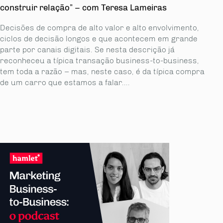
construir relação” – com Teresa Lameiras
Decisões de compra de alto valor e alto envolvimento,
ciclos de decisão longos e que acontecem em grande
parte por canais digitais. Se nesta descrição já
reconheceu a típica transação business-to-business,
tem toda a razão – mas, neste caso, é da típica compra
de um carro que estamos a falar....