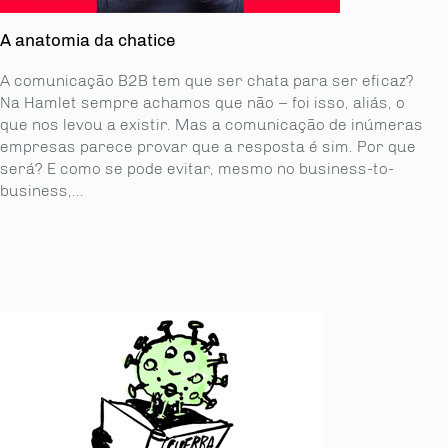
A anatomia da chatice
A comunicação B2B tem que ser chata para ser eficaz?
Na Hamlet sempre achamos que não – foi isso, aliás, o
que nos levou a existir. Mas a comunicação de inúmeras
empresas parece provar que a resposta é sim. Por que
será? E como se pode evitar, mesmo no business-to-
business,...