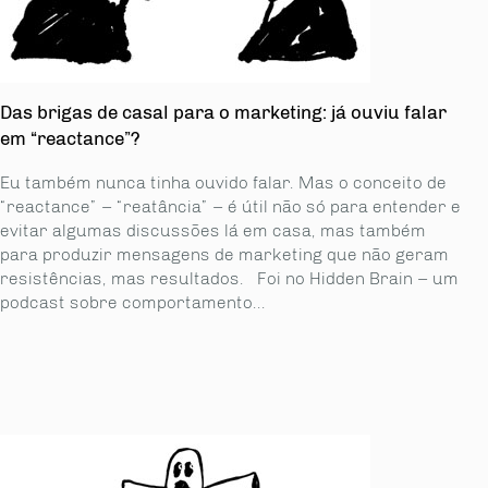
Das brigas de casal para o marketing: já ouviu falar
em “reactance”?
Eu também nunca tinha ouvido falar. Mas o conceito de
“reactance” – “reatância” – é útil não só para entender e
evitar algumas discussões lá em casa, mas também
para produzir mensagens de marketing que não geram
resistências, mas resultados. Foi no Hidden Brain – um
podcast sobre comportamento...