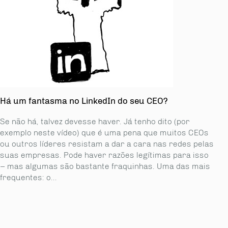
Há um fantasma no LinkedIn do seu CEO?
Se não há, talvez devesse haver. Já tenho dito (por
exemplo neste vídeo) que é uma pena que muitos CEOs
ou outros líderes resistam a dar a cara nas redes pelas
suas empresas. Pode haver razões legítimas para isso
– mas algumas são bastante fraquinhas. Uma das mais
frequentes: o...