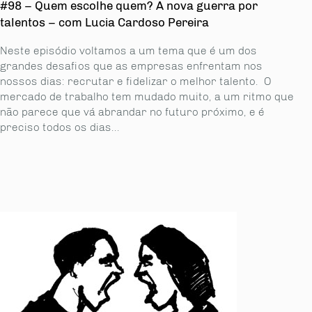
#98 – Quem escolhe quem? A nova guerra por
talentos – com Lucia Cardoso Pereira
Neste episódio voltamos a um tema que é um dos
grandes desafios que as empresas enfrentam nos
nossos dias: recrutar e fidelizar o melhor talento. O
mercado de trabalho tem mudado muito, a um ritmo que
não parece que vá abrandar no futuro próximo, e é
preciso todos os dias...