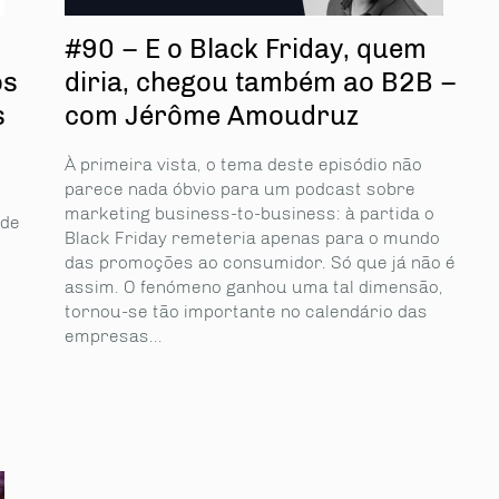
#90 – E o Black Friday, quem
os
diria, chegou também ao B2B –
s
com Jérôme Amoudruz
À primeira vista, o tema deste episódio não
parece nada óbvio para um podcast sobre
marketing business-to-business: à partida o
 de
Black Friday remeteria apenas para o mundo
das promoções ao consumidor. Só que já não é
assim. O fenómeno ganhou uma tal dimensão,
tornou-se tão importante no calendário das
empresas...