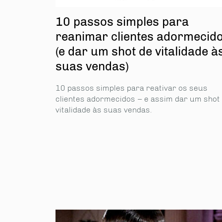
10 passos simples para
reanimar clientes adormecid
(e dar um shot de vitalidade à
suas vendas)
10 passos simples para reativar os seus
clientes adormecidos – e assim dar um shot
vitalidade às suas vendas.