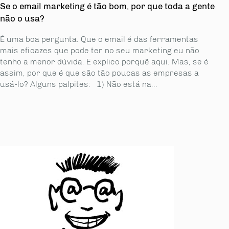
Se o email marketing é tão bom, por que toda a gente
não o usa?
É uma boa pergunta. Que o email é das ferramentas
mais eficazes que pode ter no seu marketing eu não
tenho a menor dúvida. E explico porquê aqui. Mas, se é
assim, por que é que são tão poucas as empresas a
usá-lo? Alguns palpites: 1) Não está na...