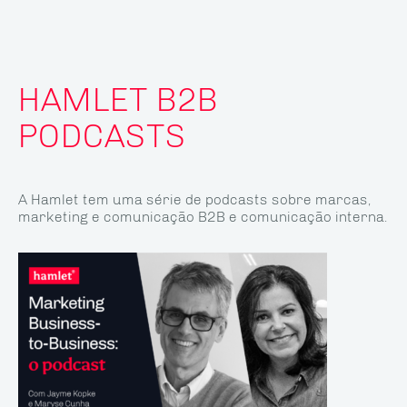
HAMLET B2B
PODCASTS
A Hamlet tem uma série de podcasts sobre marcas,
marketing e comunicação B2B e comunicação interna.