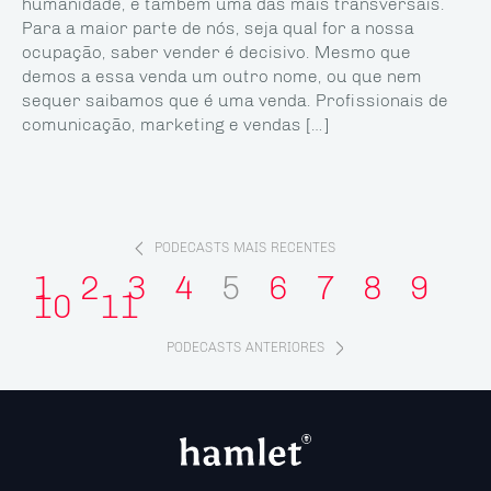
humanidade, e também uma das mais transversais.
Para a maior parte de nós, seja qual for a nossa
ocupação, saber vender é decisivo. Mesmo que
demos a essa venda um outro nome, ou que nem
sequer saibamos que é uma venda. Profissionais de
comunicação, marketing e vendas […]
PODECASTS MAIS RECENTES
1
2
3
4
5
6
7
8
9
10
11
PODECASTS ANTERIORES