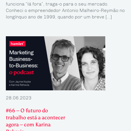
funciona “lá fora”, traga-o para o seu mercado.
Conheci o empreendedor Antonio Malheiro-Reymão no
longínquo ano de 1999, quando por um breve […]
28.06.2023
#66 – O futuro do
trabalho está a acontecer
agora – com Karina