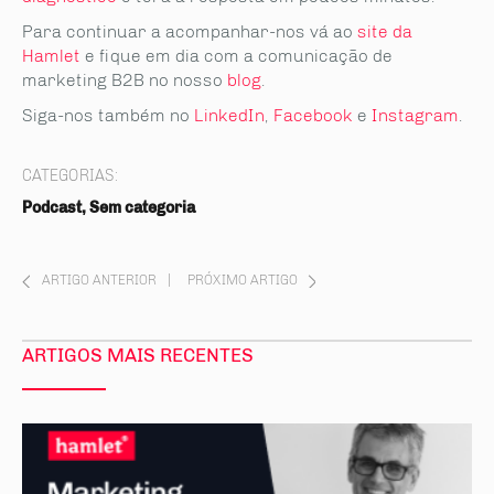
Para continuar a acompanhar-nos vá ao
site da
Hamlet
e fique em dia com a comunicação de
marketing B2B no nosso
blog
.
Siga-nos também no
LinkedIn
,
Facebook
e
Instagram
.
CATEGORIAS:
Podcast, Sem categoria
ARTIGO ANTERIOR
|
PRÓXIMO ARTIGO
ARTIGOS MAIS RECENTES