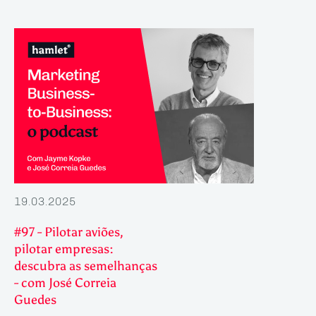
19.03.2025
#97 - Pilotar aviões,
pilotar empresas:
descubra as semelhanças
- com José Correia
Guedes