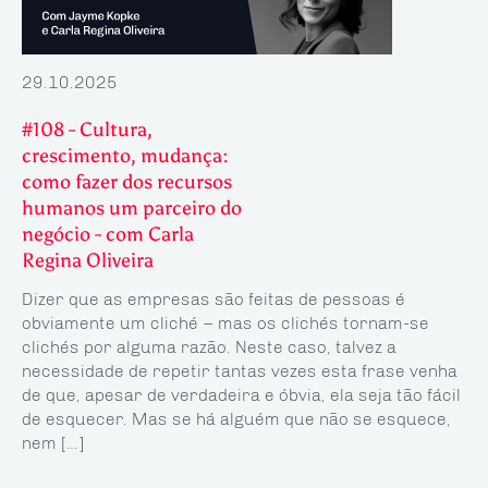
29.10.2025
#108 - Cultura,
crescimento, mudança:
como fazer dos recursos
humanos um parceiro do
negócio - com Carla
Regina Oliveira
Dizer que as empresas são feitas de pessoas é
obviamente um cliché – mas os clichés tornam-se
clichés por alguma razão. Neste caso, talvez a
necessidade de repetir tantas vezes esta frase venha
de que, apesar de verdadeira e óbvia, ela seja tão fácil
de esquecer. Mas se há alguém que não se esquece,
nem […]