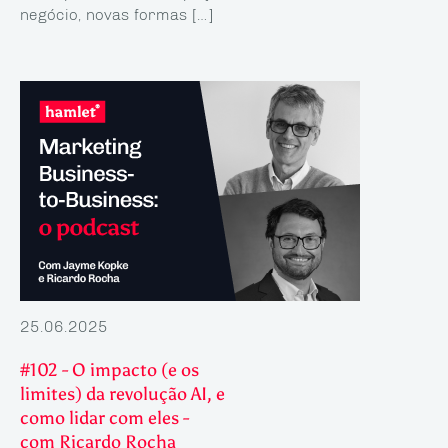
negócio, novas formas […]
25.06.2025
#102 - O impacto (e os
limites) da revolução AI, e
como lidar com eles -
com Ricardo Rocha