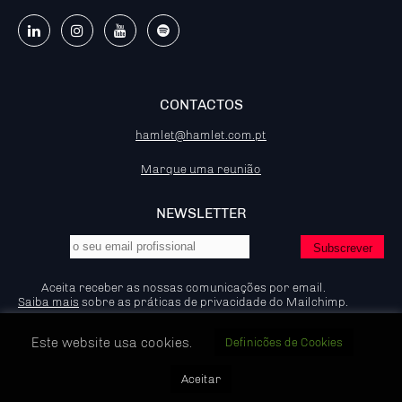
CONTACTOS
hamlet@hamlet.com.pt
Marque uma reunião
NEWSLETTER
Aceita receber as nossas comunicações por email.
Saiba mais
sobre as práticas de privacidade do Mailchimp.
Este website usa cookies.
Definicões de Cookies
© 2026 - Hamlet - Marketing B2B, IP:92.204.53.83
Aceitar
Política de Privacidade e Cookies
LER MAIS
LER MAIS
LER MAIS
LER MAIS
LER MAIS
LER MAIS
LER MAIS
LER MAIS
LER MAIS
LER MAIS
LER MAIS
LER MAIS