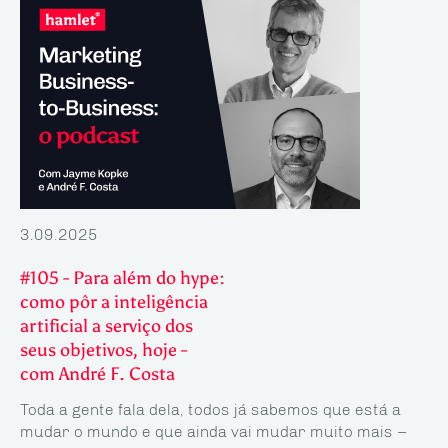
3.09.2025
#105 - Para além do hype:
como pôr a inteligência
artificial a serviço dos
seus objetivos, hoje -
com André F. Costa
Toda a gente fala dela, todos já sabemos que está a
mudar o mundo e que ainda vai mu­dar muito mais –