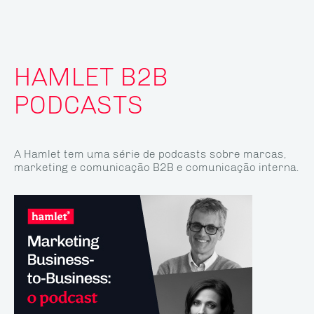
HAMLET B2B
PODCASTS
A Hamlet tem uma série de podcasts sobre marcas,
marketing e comunicação B2B e comunicação interna.