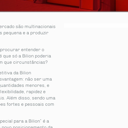
ercado são multinacionais
is pequena e a produzir
 procurar entender o
 que só a Bilion poderia
em que circunstâncias?
itiva da Bilion
esvantagem: não ser uma
 quantidades menores, e
lexibilidade, rapidez e
ais. Além disso, sendo uma
ões fortes e pessoais com
ecial para a Bilion” é a
 novo posicionamento da