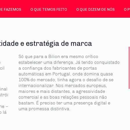
UE FAZEMOS
O QUE TEMOS FEITO
O QUE DIZEM DE NÓS
O 
ntidade e estratégia de marca
Só que para a Bilion era mesmo crítico
e
estabelecer uma diferença. Já tendo conquistado
cil
a confiança dos fabricantes de portas
automáticas em Portugal, onde domina quase
100% do mercado, tinha agora o desafio de se
internacionalizar. Nos mercados europeus,
inal
maiores e mais distantes, a agressividade
trói
comercial e as boas relações pessoais não
bastam. É preciso ter uma presença digital e
lhe –
uma promessa distintiva.
o lá