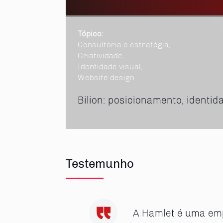
Tópico:
Consultoria e estratégia,
Criatividade,
Identidade visual,
Website design
Bilion: posicionamento, identi
Testemunho
A Hamlet é uma em