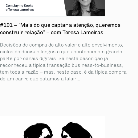
#101 – “Mais do que captar a atenção, queremos
construir relação” – com Teresa Lameiras
Decisões de compra de alto valor e alto envolvimento,
ciclos de decisão longos e que acontecem em grande
parte por canais digitais. Se nesta descrição já
reconheceu a típica transação business-to-business,
tem toda a razão – mas, neste caso, é da típica compra
de um carro que estamos a falar....