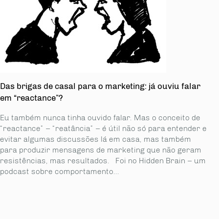
Das brigas de casal para o marketing: já ouviu falar
em “reactance”?
Eu também nunca tinha ouvido falar. Mas o conceito de
“reactance” – “reatância” – é útil não só para entender e
evitar algumas discussões lá em casa, mas também
para produzir mensagens de marketing que não geram
resistências, mas resultados. Foi no Hidden Brain – um
podcast sobre comportamento...