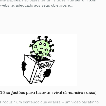
instalações, não basta ter um site: tem de ser um bom
website, adequado aos seus objetivos e...
10 sugestões para fazer um viral (à maneira russa)
Produzir um conteúdo que viraliza – um vídeo baratinho,