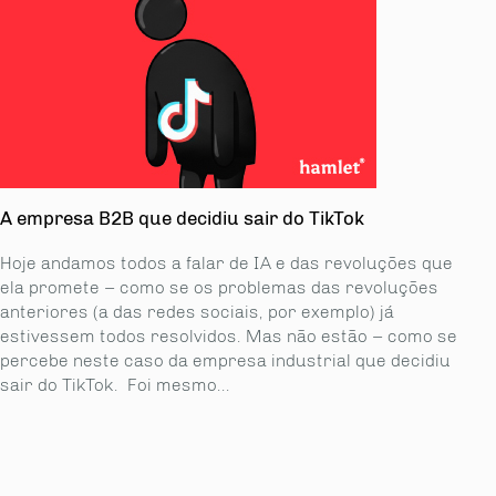
A empresa B2B que decidiu sair do TikTok
Hoje andamos todos a falar de IA e das revoluções que
ela promete – como se os proble­mas das revoluções
anteriores (a das redes sociais, por exemplo) já
estivessem todos resolvidos. Mas não estão – como se
percebe neste caso da empresa industrial que decidiu
sair do TikTok. Foi mesmo...