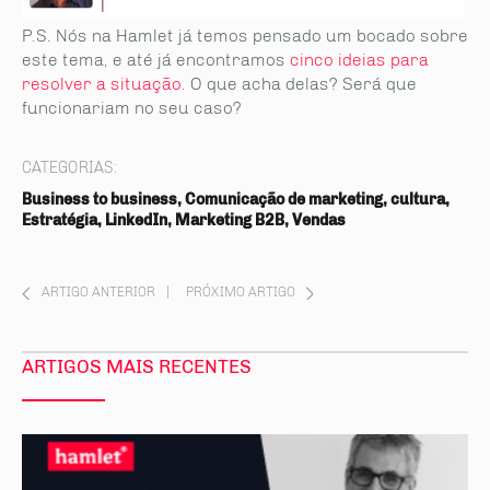
P.S. Nós na Hamlet já temos pensado um bocado sobre
este tema, e até já encontramos
cinco ideias para
resolver a situação
. O que acha delas? Será que
funcionariam no seu caso?
CATEGORIAS:
Business to business, Comunicação de marketing, cultura,
Estratégia, LinkedIn, Marketing B2B, Vendas
ARTIGO ANTERIOR
|
PRÓXIMO ARTIGO
ARTIGOS MAIS RECENTES