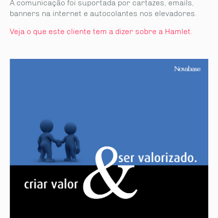
A comunicação foi suportada por cartazes, emails,
banners na internet e autocolantes nos elevadores.
Veja o que este cliente tem a dizer sobre a Hamlet.