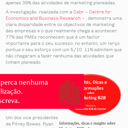
apenas 39% das atividades de marketing planeadas.
A investigação, realizada com a
Cebr – Centre for
Economics and Business Research –
, demonstra uma
clara disparidade entre os objectivos de marketing
das empresas e o que realmente chega a acontecer.
77% das PMEs reconhecem que é um factor
importante para o seu sucesso, no entanto, um terço
pontua o seu esforço com um 5/10. 11% admitem que
não chegaram a fazer nenhuma das atividades que
tinham planeado.
 perca nenhuma
lização.
creva.
Um dos vice presidentes
da Pitney Bowes, Ryan
Informações, dicas e insights sobre