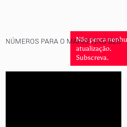
Não perca nenh
NÚMEROS PARA O MARKETING B2B
atualização.
Subscreva.