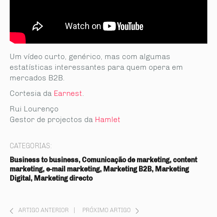
Um vídeo curto, genérico, mas com algumas
estatísticas interessantes para quem opera em
mercados B2B.
Cortesia da
Earnest
.
Rui Lourenço
Gestor de projectos da
Hamlet
CATEGORIAS:
Business to business, Comunicação de marketing, content
marketing, e-mail marketing, Marketing B2B, Marketing
Digital, Marketing directo
ARTIGO ANTERIOR
|
PRÓXIMO ARTIGO