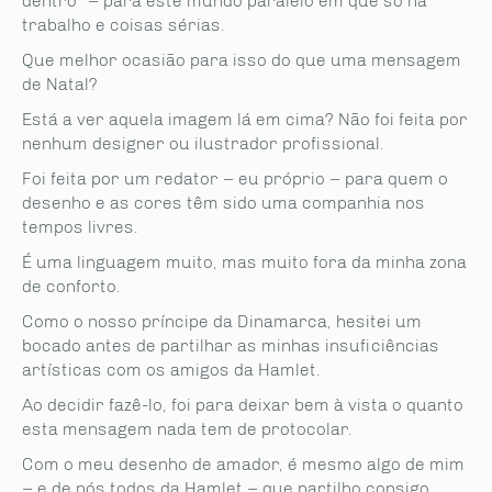
dentro” – para este mundo paralelo em que só há
trabalho e coisas sérias.
Que melhor ocasião para isso do que uma mensagem
de Natal?
Está a ver aquela imagem lá em cima? Não foi feita por
nenhum designer ou ilustrador profissional.
Foi feita por um redator – eu próprio – para quem o
desenho e as cores têm sido uma companhia nos
tempos livres.
É uma linguagem muito, mas muito fora da minha zona
de conforto.
Como o nosso príncipe da Dinamarca, hesitei um
bocado antes de partilhar as minhas insuficiências
artísticas com os amigos da Hamlet.
Ao decidir fazê-lo, foi para deixar bem à vista o quanto
esta mensagem nada tem de protocolar.
Com o meu desenho de amador, é mesmo algo de mim
– e de nós todos da Hamlet – que partilho consigo