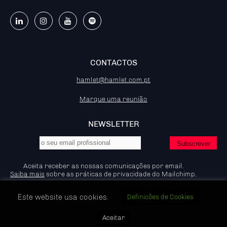
CONTACTOS
hamlet@hamlet.com.pt
Marque uma reunião
NEWSLETTER
Aceita receber as nossas comunicações por email.
Saiba mais
sobre as práticas de privacidade do Mailchimp.
Este website usa cookies.
Definicões de Cookies
© 2026 - Hamlet - Marketing B2B, IP:92.204.53.83
Aceitar
Política de Privacidade e Cookies