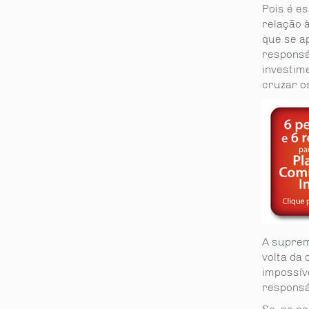
Pois é e
relação 
que se a
responsá
investim
cruzar o
A suprem
volta da
impossív
responsáv