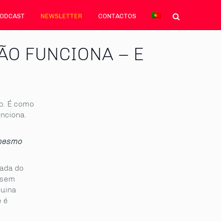
PODCAST
NEWSLETTER
CONTACTOS
ÃO FUNCIONA – E
io. É como
nciona.
 mesmo
nada do
 sem
quina
e é