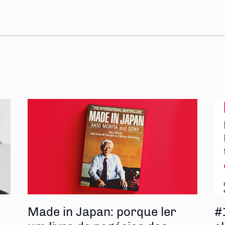
s
Made in Japan: porque ler
#