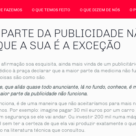
UE FAZEMOS
O QUE TEMOS FEITO
O QUE DIZEM DE NÓS
O 
 PARTE DA PUBLICIDADE N
UE A SUA É A EXCEÇÃO
 afirmação soa esquisita, ainda mais vinda de um publicitár
édico à praça declarar que a maior parte da medicina não fu
oisas são como são.
e, que aliás quase todo anunciante, lá no fundo, conhece, é
aior parte da publicidade não funciona.
unciona, é de uma maneira que não aceitaríamos para mais 
os. Por exemplo: imagine pagar 30 mil euros por um carro
m segurança se ele vai andar. Ou investir 200 mil numa má
l sem ter a certeza de que ela vai produzir exatamente o qu
 na literatura técnica que consultou.