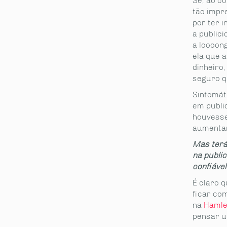
Se, ao co
tão impr
por ter 
a public
a loooong
ela que 
dinheiro
seguro q
Sintomáti
em publi
houvesse
aumentar
Mas terá
na publi
confiável
É claro q
ficar co
na
Hamle
pensar u