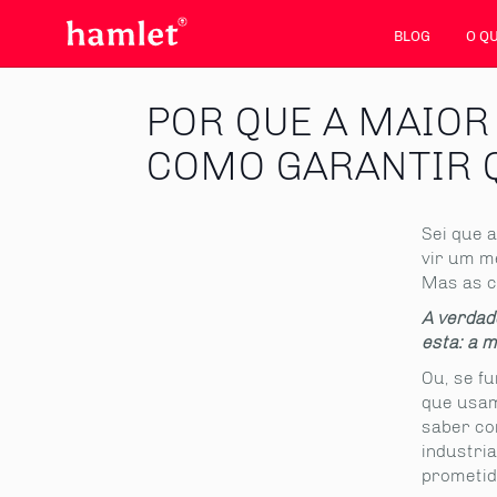
BLOG
O Q
POR QUE A MAIOR
COMO GARANTIR Q
Sei que a
vir um m
Mas as c
A verdad
esta: a m
Ou, se f
que usam
saber co
industria
prometido