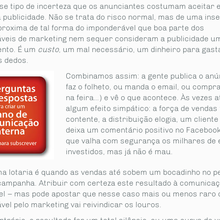
sse tipo de incerteza que os anunciantes costumam aceitar 
à publicidade. Não se trata do risco normal, mas de uma in
proxima de tal forma do imponderável que boa parte dos
veis de marketing nem sequer consideram a publicidade u
ento. É um
custo
, um mal necessário, um dinheiro para gast
s dedos.
Combinamos assim: a gente publica o anú
faz o folheto, ou manda o email, ou compr
na feira…) e vê o que acontece. Às vezes a
algum efeito simpático: a força de vendas 
contente, a distribuição elogia, um cliente 
deixa um comentário positivo no Faceboo
que valha com segurança os milhares de
investidos, mas já não é mau.
a lotaria é quando as vendas até sobem um bocadinho no pe
 campanha. Atribuir com certeza este resultado à comunicaç
el – mas pode apostar que nesse caso mais ou menos raro 
el pelo marketing vai reivindicar os louros.