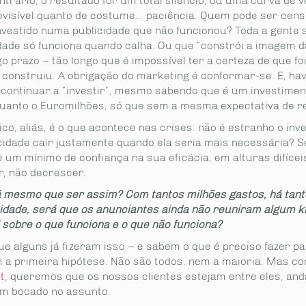
ntrário, o resultado for um total silêncio, ou uma curva de 
evisível quanto de costume… paciência. Quem pode ser cen
investido numa publicidade que não funcionou? Toda a gente 
idade só funciona quando calha. Ou que “constrói a imagem 
o prazo – tão longo que é impossível ter a certeza de que f
a construiu. A obrigação do marketing é conformar-se. E, ha
, continuar a “investir”, mesmo sabendo que é um investimen
uanto o Euromilhões, só que sem a mesma expectativa de r
co, aliás, é o que acontece nas crises: não é estranho o inv
cidade cair justamente quando ela seria mais necessária? S
 um mínimo de confiança na sua eficácia, em alturas difícei
, não decrescer.
 mesmo que ser assim? Com tantos milhões gastos, há tant
cidade, será que os anunciantes ainda não reuniram algum
 sobre o que funciona e o que não funciona?
ue alguns já fizeram isso – e sabem o que é preciso fazer p
m a primeira hipótese. Não são todos, nem a maioria. Mas c
t
, queremos que os nossos clientes estejam entre eles, an
m bocado no assunto.