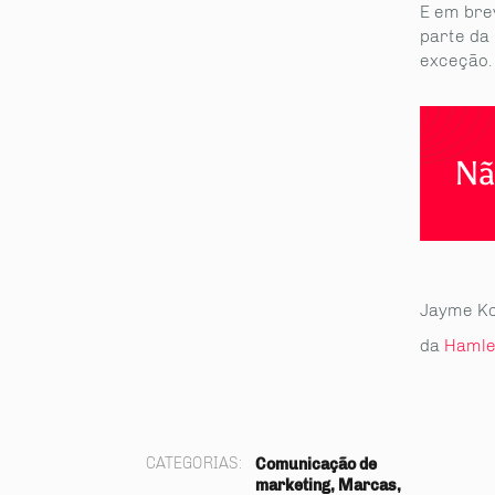
partilhe
E em bre
parte da 
exceção. 
Nã
Jayme K
da
Hamle
CATEGORIAS:
Comunicação de
marketing, Marcas,