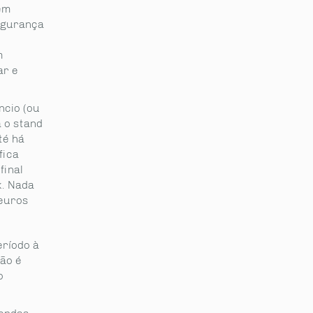
em
segurança
m
ar e
ncio (ou
a o stand
té há
fica
final
k. Nada
 euros
ríodo à
ão é
o