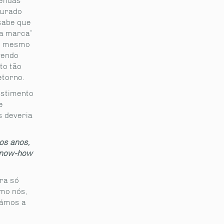
vendas
surado
sabe que
da marca”
oi mesmo
vendo
to tão
etorno.
estimento
e
s deveria
os anos,
 know-how
ara só
omo nós,
dámos a